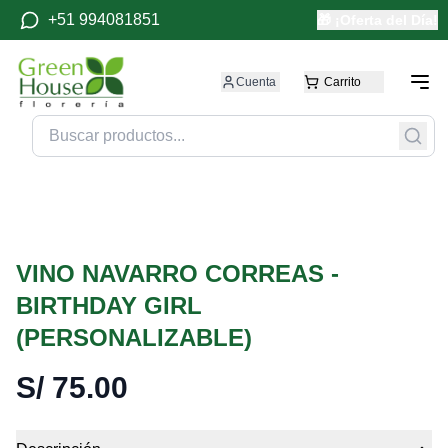
+51 994081851
🎁 ¡Oferta del Día!
Cuenta
Carrito
VINO NAVARRO CORREAS -
BIRTHDAY GIRL
(PERSONALIZABLE)
S/
75.00