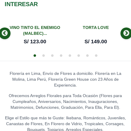
HERSHEY'S (CORAZÓN)
0
INTERESAR
GLOBO I LOVE YOU -
S/
21.00
GRANDE
0
LEON DE PELUCHE
S/
14.00
CHOCOLATES KISSES
(GRANDE)
0
HERSHEY´S COOKIES ´N´
S/
120.00
VINO TINTO EL ENEMIGO
TORTA LOVE
0
GLOBO FELIZ
CREME (74 GR.)
(MALBEC)...
CUMPLEAÑOS - CHICO
0
S/
OSA TEDDY ROSADA
14.00
S/
123.00
S/
149.00
S/
8.00
(EXTRA GRANDE)
0
LA IBERICA - ILUSIÓN DE
S/
169.00
CHOCOLATE
GLOBO HELIO - FELIZ
0
S/
CUMPLEAÑOS (GRANDE)
31.50
0
OSITO TEDDY
S/
20.00
0
S/
43.00
LA IBÉRICA PASTILLAS DE
Florería en Lima, Envío de Flores a domicilio. Florería en La
CHOCOLATE CON LECHE
GLOBO HELIO - I LOVE YOU
Molina, Lima Perú, Florería Green House con 23 Años de
0
(150 GR.)
(GRANDE)
0
PELUCHE OSITO
Experiencia.
S/
21.50
S/
20.00
GRADUADO
0
S/
45.00
Ofrecemos Arreglos Florales para Toda Ocasión (Flores para
LA IBÉRICA PASTILLAS DE
Cumpleaños, Aniversarios, Nacimientos, Inauguraciones,
CHOCOLATE FONDANT
Matrimonios, Defunciones, Graduación, Para Ella, Para El).
0
(150 GR.)
S/
21.50
Elige el Estilo que más te Guste: Ikebana, Románticos, Juveniles,
Canastas de Flores, En Florero de Vidrio, Tropicales, Corsages,
Bouquets, Topiarios, Arreglos Especiales.