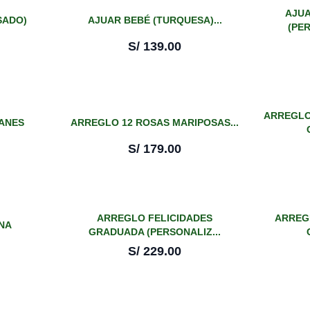
AJUA
SADO)
AJUAR BEBÉ (TURQUESA)...
(PER
S/
139.00
ARREGLO
PANES
ARREGLO 12 ROSAS MARIPOSAS...
S/
179.00
ARREGLO FELICIDADES
ARREG
NA
GRADUADA (PERSONALIZ...
S/
229.00