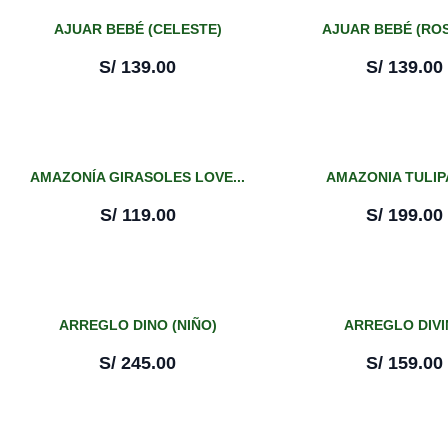
AJUAR BEBÉ (CELESTE)
AJUAR BEBÉ (RO
S/
139.00
S/
139.00
AMAZONÍA GIRASOLES LOVE...
AMAZONIA TULI
S/
119.00
S/
199.00
ARREGLO DINO (NIÑO)
ARREGLO DIVI
S/
245.00
S/
159.00