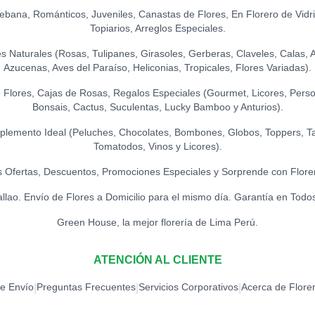
Ikebana, Románticos, Juveniles, Canastas de Flores, En Florero de Vidr
Topiarios, Arreglos Especiales.
Naturales (Rosas, Tulipanes, Girasoles, Gerberas, Claveles, Calas, Ast
Azucenas, Aves del Paraíso, Heliconias, Tropicales, Flores Variadas).
Flores, Cajas de Rosas, Regalos Especiales (Gourmet, Licores, Person
Bonsais, Cactus, Suculentas, Lucky Bamboo y Anturios).
lemento Ideal (Peluches, Chocolates, Bombones, Globos, Toppers, Ta
Tomatodos, Vinos y Licores).
 Ofertas, Descuentos, Promociones Especiales y Sorprende con Flore
allao. Envío de Flores a Domicilio para el mismo día. Garantía en Todo
Green House, la mejor florería de Lima Perú.
ATENCIÓN AL CLIENTE
de Envío
Preguntas Frecuentes
Servicios Corporativos
Acerca de Flore
|
|
|