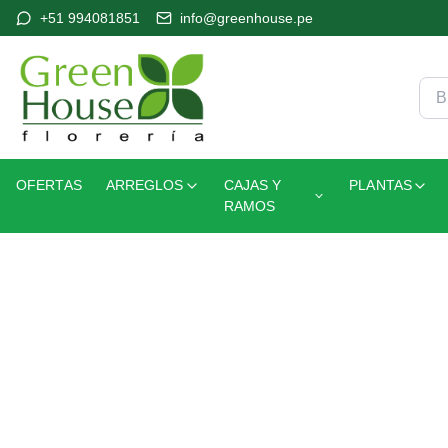
+51 994081851
info@greenhouse.pe
OFERTAS
ARREGLOS
CAJAS Y
PLANTAS
RAMOS