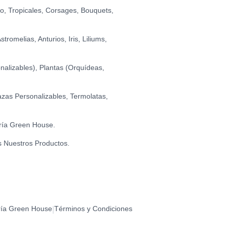
io, Tropicales, Corsages, Bouquets,
romelias, Anturios, Iris, Liliums,
alizables), Plantas (Orquídeas,
zas Personalizables, Termolatas,
ría Green House.
s Nuestros Productos.
ría Green House
Términos y Condiciones
|