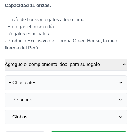
Capacidad 11 onzas.
- Envío de flores y regalos a todo Lima.
- Entregas el mismo día.
- Regalos especiales.
-
Producto Exclusivo de Florería Green House, la mejor
florería del Perú.
Agregue el complemento ideal para su regalo
+
Chocolates
BOMBONES FERRERO
+
Peluches
ROCHER
0
S/
35.50
+
Globos
UNICORNIO DE PELUCHE
0
BOMBONES LA IBÉRICA -
S/
37.00
MIXTURA
0