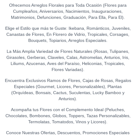
S/
45.00
Ofrecemos Arreglos Florales para Toda Ocasión (Flores para
LA IBÉRICA PASTILLAS DE
Cumpleaños, Aniversarios, Nacimientos, Inauguraciones,
CHOCOLATE FONDANT
Matrimonios, Defunciones, Graduación, Para Ella, Para El).
0
(150 GR.)
S/
21.50
Elige el Estilo que más te Guste: Ikebana, Románticos, Juveniles,
Canastas de Flores, En Florero de Vidrio, Tropicales, Corsages,
Bouquets, Topiarios, Arreglos Especiales.
La Más Amplia Variedad de Flores Naturales (Rosas, Tulipanes,
Girasoles, Gerberas, Claveles, Calas, Astromelias, Anturios, Iris,
Liliums, Azucenas, Aves del Paraíso, Heliconias, Tropicales,
Flores Variadas).
Encuentra Exclusivos Ramos de Flores, Cajas de Rosas, Regalos
Especiales (Gourmet, Licores, Personalizables), Plantas
(Orquídeas, Bonsais, Cactus, Suculentas, Lucky Bamboo y
Anturios).
Acompaña tus Flores con el Complemento Ideal (Peluches,
Chocolates, Bombones, Globos, Toppers, Tazas Personalizables,
Termolatas, Tomatodos, Vinos y Licores).
Conoce Nuestras Ofertas, Descuentos, Promociones Especiales