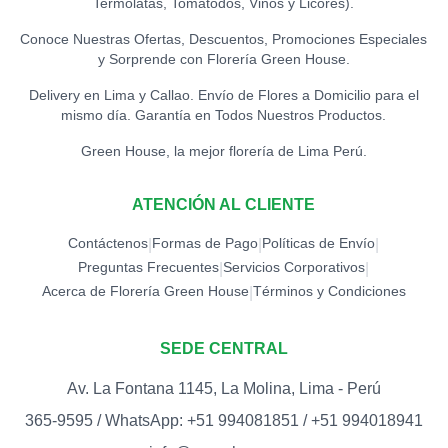
Termolatas, Tomatodos, Vinos y Licores).
S/
12.00
Conoce Nuestras Ofertas, Descuentos, Promociones Especiales
y Sorprende con Florería Green House.
TOPPER EXITOS
0
S/
12.00
Delivery en Lima y Callao. Envío de Flores a Domicilio para el
mismo día. Garantía en Todos Nuestros Productos.
TOPPER FELICIDADES
Green House, la mejor florería de Lima Perú.
0
S/
12.00
ATENCIÓN AL CLIENTE
TOPPER FELIZ
CUMPLEAÑOS (ESPECIAL)
0
Contáctenos
Formas de Pago
Políticas de Envío
|
|
|
S/
18.00
Preguntas Frecuentes
Servicios Corporativos
|
|
Acerca de Florería Green House
Términos y Condiciones
|
TOPPER FELIZ
CUMPLEAÑOS
0
(ESTRELLAS)
SEDE CENTRAL
S/
15.00
Av. La Fontana 1145, La Molina, Lima - Perú
TOPPER FELIZ DÍA
0
365-9595 / WhatsApp: +51 994081851 / +51 994018941
S/
12.00