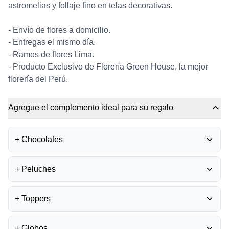
astromelias y follaje fino en telas decorativas.
- Envío de flores a domicilio.
- Entregas el mismo día.
- Ramos de flores Lima.
- Producto Exclusivo de Florería Green House, la mejor
florería del Perú.
Agregue el complemento ideal para su regalo
+
Chocolates
BOMBONES FERRERO
+
Peluches
ROCHER
0
S/
35.50
PELUCHE OSITO
+
Toppers
GRADUADO
0
BOMBONES LA IBÉRICA -
S/
45.00
MIXTURA
0
TOPPER MEJÓRATE
S/
40.00
+
Globos