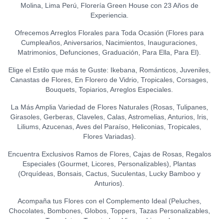
GLOBO HELIO - I LOVE YOU
S/
120.00
Molina, Lima Perú, Florería Green House con 23 Años de
LA IBÉRICA PASTILLAS DE
(GRANDE)
0
TOPPER HAPPY BIRTHDAY
Experiencia.
CHOCOLATE FONDANT
S/
20.00
(FLORES)
0
0
(150 GR.)
S/
15.00
Ofrecemos Arreglos Florales para Toda Ocasión (Flores para
S/
21.50
Cumpleaños, Aniversarios, Nacimientos, Inauguraciones,
TOPPER FELIZ
Matrimonios, Defunciones, Graduación, Para Ella, Para El).
ANIVERSARIO
0
Elige el Estilo que más te Guste: Ikebana, Románticos, Juveniles,
S/
15.00
Canastas de Flores, En Florero de Vidrio, Tropicales, Corsages,
Bouquets, Topiarios, Arreglos Especiales.
TOPPER ACRÍLICO - FELIZ
DÍA
0
La Más Amplia Variedad de Flores Naturales (Rosas, Tulipanes,
S/
15.00
Girasoles, Gerberas, Claveles, Calas, Astromelias, Anturios, Iris,
Liliums, Azucenas, Aves del Paraíso, Heliconias, Tropicales,
TOPPER ACRÍLICO - I LOVE
Flores Variadas).
YOU
0
S/
18.00
Encuentra Exclusivos Ramos de Flores, Cajas de Rosas, Regalos
Especiales (Gourmet, Licores, Personalizables), Plantas
TOPPER ACRÍLICO - TE
(Orquídeas, Bonsais, Cactus, Suculentas, Lucky Bamboo y
AMO
0
Anturios).
S/
15.00
Acompaña tus Flores con el Complemento Ideal (Peluches,
Chocolates, Bombones, Globos, Toppers, Tazas Personalizables,
TOPPER CONGRATS
0