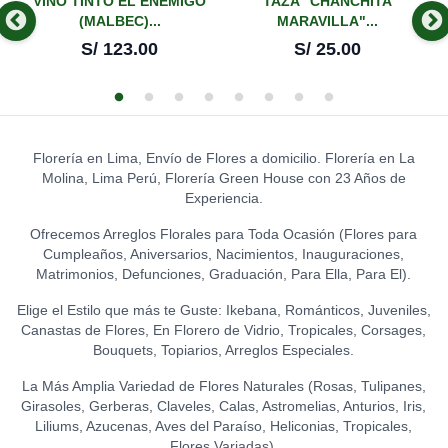
-
VINO TINTO EL ENEMIGO
TAZA "CHANCHITA
(MALBEC)...
MARAVILLA"...
S/
123.00
S/
25.00
Florería en Lima, Envío de Flores a domicilio. Florería en La
Molina, Lima Perú, Florería Green House con 23 Años de
Experiencia.
Ofrecemos Arreglos Florales para Toda Ocasión (Flores para
Cumpleaños, Aniversarios, Nacimientos, Inauguraciones,
Matrimonios, Defunciones, Graduación, Para Ella, Para El).
Elige el Estilo que más te Guste: Ikebana, Románticos, Juveniles,
Canastas de Flores, En Florero de Vidrio, Tropicales, Corsages,
Bouquets, Topiarios, Arreglos Especiales.
La Más Amplia Variedad de Flores Naturales (Rosas, Tulipanes,
Girasoles, Gerberas, Claveles, Calas, Astromelias, Anturios, Iris,
Liliums, Azucenas, Aves del Paraíso, Heliconias, Tropicales,
Flores Variadas).