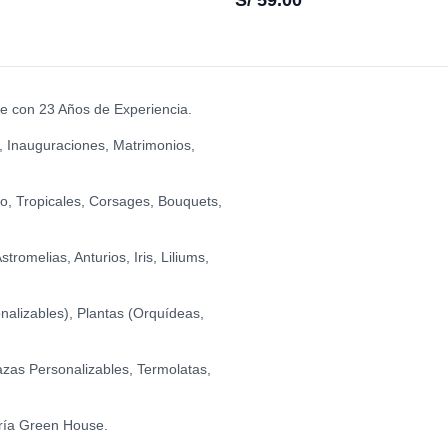
S/
59.00
se con 23 Años de Experiencia.
, Inauguraciones, Matrimonios,
io, Tropicales, Corsages, Bouquets,
romelias, Anturios, Iris, Liliums,
alizables), Plantas (Orquídeas,
zas Personalizables, Termolatas,
ría Green House.