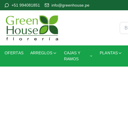
+51 994081851
info@greenhouse.pe
OFERTAS
ARREGLOS
CAJAS Y
PLANTAS
RAMOS