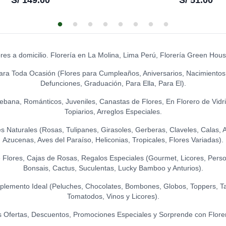
S/
149.00
S/
51.00
ores a domicilio. Florería en La Molina, Lima Perú, Florería Green Hou
ara Toda Ocasión (Flores para Cumpleaños, Aniversarios, Nacimientos
Defunciones, Graduación, Para Ella, Para El).
Ikebana, Románticos, Juveniles, Canastas de Flores, En Florero de Vidr
Topiarios, Arreglos Especiales.
Naturales (Rosas, Tulipanes, Girasoles, Gerberas, Claveles, Calas, Ast
Azucenas, Aves del Paraíso, Heliconias, Tropicales, Flores Variadas).
Flores, Cajas de Rosas, Regalos Especiales (Gourmet, Licores, Person
Bonsais, Cactus, Suculentas, Lucky Bamboo y Anturios).
lemento Ideal (Peluches, Chocolates, Bombones, Globos, Toppers, Ta
Tomatodos, Vinos y Licores).
 Ofertas, Descuentos, Promociones Especiales y Sorprende con Flore