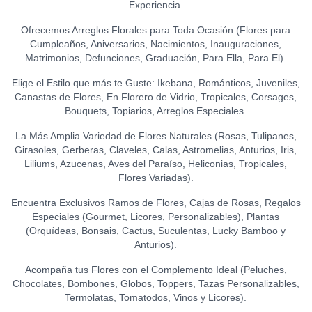
TOPPER HAPPY BIRTHDAY
Experiencia.
CHOCOLATE FONDANT
S/
20.00
(FLORES)
0
0
(150 GR.)
S/
15.00
Ofrecemos Arreglos Florales para Toda Ocasión (Flores para
S/
21.50
Cumpleaños, Aniversarios, Nacimientos, Inauguraciones,
TOPPER FELIZ
Matrimonios, Defunciones, Graduación, Para Ella, Para El).
ANIVERSARIO
0
Elige el Estilo que más te Guste: Ikebana, Románticos, Juveniles,
S/
15.00
Canastas de Flores, En Florero de Vidrio, Tropicales, Corsages,
Bouquets, Topiarios, Arreglos Especiales.
TOPPER ACRÍLICO - FELIZ
DÍA
0
La Más Amplia Variedad de Flores Naturales (Rosas, Tulipanes,
S/
15.00
Girasoles, Gerberas, Claveles, Calas, Astromelias, Anturios, Iris,
Liliums, Azucenas, Aves del Paraíso, Heliconias, Tropicales,
TOPPER ACRÍLICO - I LOVE
Flores Variadas).
YOU
0
S/
18.00
Encuentra Exclusivos Ramos de Flores, Cajas de Rosas, Regalos
Especiales (Gourmet, Licores, Personalizables), Plantas
TOPPER ACRÍLICO - TE
(Orquídeas, Bonsais, Cactus, Suculentas, Lucky Bamboo y
AMO
0
Anturios).
S/
15.00
Acompaña tus Flores con el Complemento Ideal (Peluches,
Chocolates, Bombones, Globos, Toppers, Tazas Personalizables,
TOPPER CONGRATS
0
Termolatas, Tomatodos, Vinos y Licores).
S/
12.00