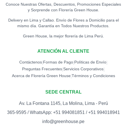
Conoce Nuestras Ofertas, Descuentos, Promociones Especiales
y Sorprende con Florería Green House.
TOPPER EXITOS
0
S/
12.00
Delivery en Lima y Callao. Envío de Flores a Domicilio para el
mismo día. Garantía en Todos Nuestros Productos.
TOPPER FELICIDADES
Green House, la mejor florería de Lima Perú.
0
S/
12.00
ATENCIÓN AL CLIENTE
TOPPER FELIZ
CUMPLEAÑOS (ESPECIAL)
0
Contáctenos
Formas de Pago
Políticas de Envío
|
|
|
S/
18.00
Preguntas Frecuentes
Servicios Corporativos
|
|
Acerca de Florería Green House
Términos y Condiciones
|
TOPPER FELIZ
CUMPLEAÑOS
0
(ESTRELLAS)
SEDE CENTRAL
S/
15.00
Av. La Fontana 1145, La Molina, Lima - Perú
TOPPER FELIZ DÍA
0
365-9595 / WhatsApp: +51 994081851 / +51 994018941
S/
12.00
info@greenhouse.pe