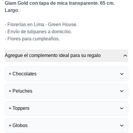
Glam Gold con tapa de mica transparente. 65 cm.
Largo.
- Florerías en Lima - Green House.
- Envío de tulipanes a domicilio.
- Flores para cumpleaños.
Agregue el complemento ideal para su regalo
+
Chocolates
BOMBONES FERRERO
+
Peluches
ROCHER
0
S/
35.50
PELUCHE OSITO
+
Toppers
GRADUADO
0
BOMBONES LA IBÉRICA -
S/
45.00
MIXTURA
0
TOPPER MEJÓRATE
S/
40.00
+
Globos
PRONTO
0
OSA TEDDY ROSADA