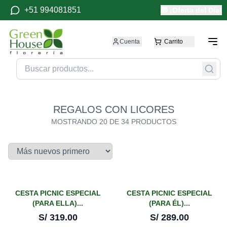
+51 994081851
🎁 ¡Oferta del Día!
Cuenta
Carrito
REGALOS CON LICORES
MOSTRANDO
20
DE
34
PRODUCTOS
CESTA PICNIC ESPECIAL
CESTA PICNIC ESPECIAL
(PARA ELLA)...
(PARA ÉL)...
S/
319.00
S/
289.00