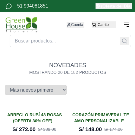
+51 994081851
🎁 ¡Oferta del Día!
Cuenta
Carrito
NOVEDADES
MOSTRANDO
20
DE
182
PRODUCTOS
¡En oferta!
¡En oferta!
ARREGLO RUBÍ 48 ROSAS
CORAZÓN PRIMAVERAL TE
(OFERTA 30% OFF)...
AMO PERSONALIZABLE...
-
30
%
-
15
%
S/
272.00
S/
148.00
S/
389.00
S/
174.00