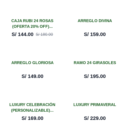
¡En oferta!
CAJA RUBI 24 ROSAS
ARREGLO DIVINA
(OFERTA 20% OFF)...
-
20
%
S/
144.00
S/
159.00
S/
180.00
ARREGLO GLORIOSA
RAMO 24 GIRASOLES
S/
149.00
S/
195.00
LUXURY CELEBRACIÓN
LUXURY PRIMAVERAL
(PERSONALIZABLE)...
S/
169.00
S/
229.00