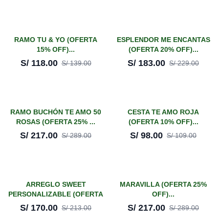
¡En oferta!
¡En oferta!
RAMO TU & YO (OFERTA
ESPLENDOR ME ENCANTAS
15% OFF)...
(OFERTA 20% OFF)...
-
15
%
-
20
%
S/
118.00
S/
183.00
S/
139.00
S/
229.00
¡En oferta!
¡En oferta!
RAMO BUCHÓN TE AMO 50
CESTA TE AMO ROJA
ROSAS (OFERTA 25% ...
(OFERTA 10% OFF)...
-
25
%
-
10
%
S/
217.00
S/
98.00
S/
289.00
S/
109.00
¡En oferta!
¡En oferta!
ARREGLO SWEET
MARAVILLA (OFERTA 25%
PERSONALIZABLE (OFERTA
OFF)...
-
20
%
-
25
%
20%...
S/
170.00
S/
217.00
S/
213.00
S/
289.00