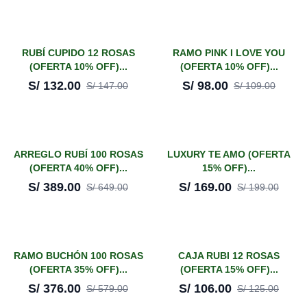
¡En oferta!
¡En oferta!
RUBÍ CUPIDO 12 ROSAS
RAMO PINK I LOVE YOU
(OFERTA 10% OFF)...
(OFERTA 10% OFF)...
-
10
%
-
10
%
S/
132.00
S/
98.00
S/
147.00
S/
109.00
¡En oferta!
¡En oferta!
ARREGLO RUBÍ 100 ROSAS
LUXURY TE AMO (OFERTA
(OFERTA 40% OFF)...
15% OFF)...
-
40
%
-
15
%
S/
389.00
S/
169.00
S/
649.00
S/
199.00
¡En oferta!
¡En oferta!
RAMO BUCHÓN 100 ROSAS
CAJA RUBI 12 ROSAS
(OFERTA 35% OFF)...
(OFERTA 15% OFF)...
-
35
%
-
15
%
S/
376.00
S/
106.00
S/
579.00
S/
125.00