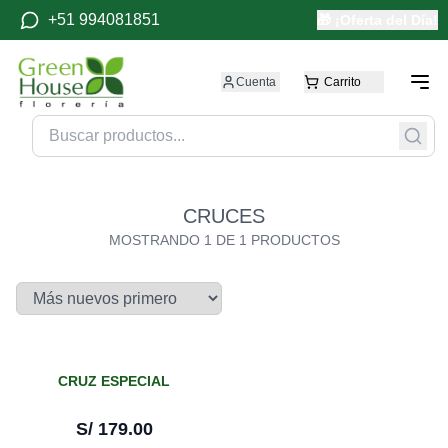
+51 994081851
🎁 ¡Oferta del Día!
Cuenta
Carrito
CRUCES
MOSTRANDO
1
DE
1
PRODUCTOS
CRUZ ESPECIAL
S/
179.00