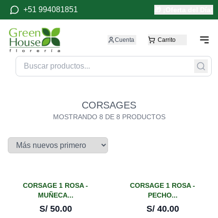
+51 994081851
🎁 ¡Oferta del Día!
Cuenta
Carrito
CORSAGES
MOSTRANDO
8
DE
8
PRODUCTOS
CORSAGE 1 ROSA -
CORSAGE 1 ROSA -
MUÑECA...
PECHO...
S/
50.00
S/
40.00