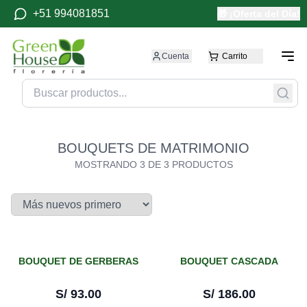
+51 994081851
🎁 ¡Oferta del Día!
Cuenta
Carrito
BOUQUETS DE MATRIMONIO
MOSTRANDO
3
DE
3
PRODUCTOS
BOUQUET DE GERBERAS
BOUQUET CASCADA
S/
93.00
S/
186.00