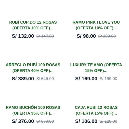
¡En oferta!
¡En oferta!
RUBÍ CUPIDO 12 ROSAS
RAMO PINK I LOVE YOU
(OFERTA 10% OFF)...
(OFERTA 10% OFF)...
-
10
%
-
10
%
S/
132.00
S/
98.00
S/
147.00
S/
109.00
¡En oferta!
¡En oferta!
ARREGLO RUBÍ 100 ROSAS
LUXURY TE AMO (OFERTA
(OFERTA 40% OFF)...
15% OFF)...
-
40
%
-
15
%
S/
389.00
S/
169.00
S/
649.00
S/
199.00
¡En oferta!
¡En oferta!
RAMO BUCHÓN 100 ROSAS
CAJA RUBI 12 ROSAS
(OFERTA 35% OFF)...
(OFERTA 15% OFF)...
-
35
%
-
15
%
S/
376.00
S/
106.00
S/
579.00
S/
125.00