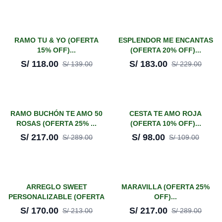
¡En oferta!
¡En oferta!
RAMO TU & YO (OFERTA
ESPLENDOR ME ENCANTAS
15% OFF)...
(OFERTA 20% OFF)...
-
15
%
-
20
%
S/
118.00
S/
183.00
S/
139.00
S/
229.00
¡En oferta!
¡En oferta!
RAMO BUCHÓN TE AMO 50
CESTA TE AMO ROJA
ROSAS (OFERTA 25% ...
(OFERTA 10% OFF)...
-
25
%
-
10
%
S/
217.00
S/
98.00
S/
289.00
S/
109.00
¡En oferta!
¡En oferta!
ARREGLO SWEET
MARAVILLA (OFERTA 25%
PERSONALIZABLE (OFERTA
OFF)...
-
20
%
-
25
%
20%...
S/
170.00
S/
217.00
S/
213.00
S/
289.00