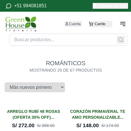
+51 994081851
🎁 ¡Oferta del Día!
Cuenta
Carrito
ROMÁNTICOS
MOSTRANDO
20
DE
67
PRODUCTOS
¡En oferta!
¡En oferta!
ARREGLO RUBÍ 48 ROSAS
CORAZÓN PRIMAVERAL TE
(OFERTA 30% OFF)...
AMO PERSONALIZABLE...
-
30
%
-
15
%
S/
272.00
S/
148.00
S/
389.00
S/
174.00