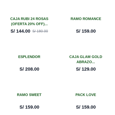
¡En oferta!
CAJA RUBI 24 ROSAS
RAMO ROMANCE
(OFERTA 20% OFF)...
-
20
%
S/
144.00
S/
159.00
S/
180.00
ESPLENDOR
CAJA GLAM GOLD
ABRAZO...
S/
208.00
S/
129.00
RAMO SWEET
PACK LOVE
S/
159.00
S/
159.00