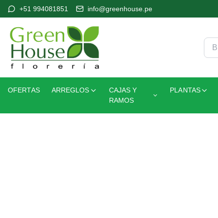
+51 994081851
info@greenhouse.pe
OFERTAS
ARREGLOS
CAJAS Y
PLANTAS
RAMOS