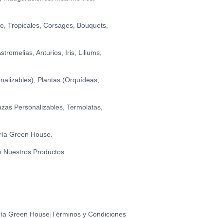
I LOVE YOU (GRANDE)
0
O GRADUADO
0
io, Tropicales, Corsages, Bouquets,
TILLAS DE CHOCOLATE FONDANT (150 GR.)
0
romelias, Anturios, Iris, Liliums,
alizables), Plantas (Orquídeas,
zas Personalizables, Termolatas,
ría Green House.
s Nuestros Productos.
ría Green House
Términos y Condiciones
|