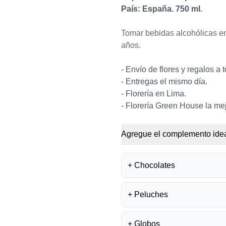
País: España. 750 ml.
Tomar bebidas alcohólicas en
años.
- Envío de flores y regalos a 
- Entregas el mismo día.
- Florería en Lima.
- Florería Green House la mejo
Agregue el complemento idea
+
Chocolates
+
Peluches
BOMBONES FE
S/
35.50
+
Globos