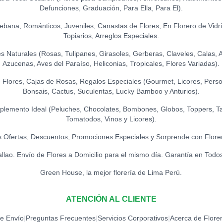
S/
21.50
GLOBO HELIO - 
Defunciones, Graduación, Para Ella, Para El).
S/
20.00
PELUCHE OSIT
Ikebana, Románticos, Juveniles, Canastas de Flores, En Florero de Vidr
S/
45.00
LA IBÉRICA PAS
Topiarios, Arreglos Especiales.
S/
21.50
Naturales (Rosas, Tulipanes, Girasoles, Gerberas, Claveles, Calas, Ast
Azucenas, Aves del Paraíso, Heliconias, Tropicales, Flores Variadas).
Flores, Cajas de Rosas, Regalos Especiales (Gourmet, Licores, Person
Bonsais, Cactus, Suculentas, Lucky Bamboo y Anturios).
lemento Ideal (Peluches, Chocolates, Bombones, Globos, Toppers, Ta
Tomatodos, Vinos y Licores).
 Ofertas, Descuentos, Promociones Especiales y Sorprende con Flore
allao. Envío de Flores a Domicilio para el mismo día. Garantía en Todo
Green House, la mejor florería de Lima Perú.
ATENCIÓN AL CLIENTE
de Envío
Preguntas Frecuentes
Servicios Corporativos
Acerca de Flore
|
|
|