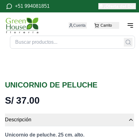
+51 994081851
🎁 ¡Oferta del Día!
Cuenta
Carrito
UNICORNIO DE PELUCHE
S/
37.00
Descripción
Unicornio de peluche. 25 cm. alto.