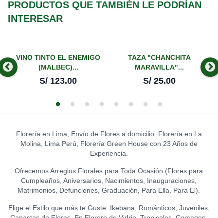
PRODUCTOS QUE TAMBIÉN LE PODRÍAN
S/
8.00
CORAZÓN
0
S/
19.00
INTERESAR
GLOBO I LOVE YOU -
GRANDE
0
CHOCOLATES KISSES
S/
14.00
HERSHEY'S (CORAZÓN)
0
S/
21.00
-
VINO TINTO EL ENEMIGO
TAZA "CHANCHITA
GLOBO FELIZ
(MALBEC)...
MARAVILLA"...
CHOCOLATES KISSES
CUMPLEAÑOS - CHICO
0
S/
123.00
S/
25.00
HERSHEY´S COOKIES ´N´
S/
8.00
0
CREME (74 GR.)
S/
GLOBO HELIO - FELIZ
14.00
CUMPLEAÑOS (GRANDE)
0
LA IBERICA - ILUSIÓN DE
S/
20.00
CHOCOLATE
0
Florería en Lima, Envío de Flores a domicilio. Florería en La
S/
31.50
GLOBO HELIO - I LOVE YOU
Molina, Lima Perú, Florería Green House con 23 Años de
(GRANDE)
0
Experiencia.
LA IBÉRICA PASTILLAS DE
S/
20.00
CHOCOLATE CON LECHE
Ofrecemos Arreglos Florales para Toda Ocasión (Flores para
0
(150 GR.)
Cumpleaños, Aniversarios, Nacimientos, Inauguraciones,
S/
21.50
Matrimonios, Defunciones, Graduación, Para Ella, Para El).
LA IBÉRICA PASTILLAS DE
Elige el Estilo que más te Guste: Ikebana, Románticos, Juveniles,
CHOCOLATE FONDANT
Canastas de Flores, En Florero de Vidrio, Tropicales, Corsages,