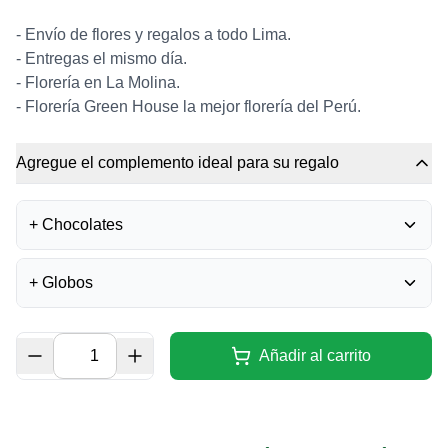
- Envío de flores y regalos a todo Lima.
- Entregas el mismo día.
- Florería en La Molina.
- Florería Green House la mejor florería del Perú.
Agregue el complemento ideal para su regalo
+
Chocolates
BOMBONES FERRERO
+
Globos
ROCHER
0
S/
35.50
GLOBO FELIZ
CUMPLEAÑOS - GRANDE
Añadir al carrito
0
BOMBONES LA IBÉRICA -
S/
14.00
MIXTURA
0
S/
40.00
GLOBO I LOVE YOU -
CHICO
0
CHOCOLATE LA IBERICA -