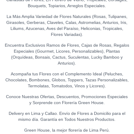
0
(150 GR.)
Bouquets, Topiarios, Arreglos Especiales.
S/
21.50
La Más Amplia Variedad de Flores Naturales (Rosas, Tulipanes,
Girasoles, Gerberas, Claveles, Calas, Astromelias, Anturios, Iris,
Liliums, Azucenas, Aves del Paraíso, Heliconias, Tropicales,
Flores Variadas).
Encuentra Exclusivos Ramos de Flores, Cajas de Rosas, Regalos
Especiales (Gourmet, Licores, Personalizables), Plantas
(Orquídeas, Bonsais, Cactus, Suculentas, Lucky Bamboo y
Anturios).
Acompaña tus Flores con el Complemento Ideal (Peluches,
Chocolates, Bombones, Globos, Toppers, Tazas Personalizables,
Termolatas, Tomatodos, Vinos y Licores).
Conoce Nuestras Ofertas, Descuentos, Promociones Especiales
y Sorprende con Florería Green House.
Delivery en Lima y Callao. Envío de Flores a Domicilio para el
mismo día. Garantía en Todos Nuestros Productos.
Green House, la mejor florería de Lima Perú.