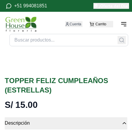
+51 994081851
🎁 ¡Oferta del Día!
Cuenta
Carrito
TOPPER FELIZ CUMPLEAÑOS
(ESTRELLAS)
S/
15.00
Descripción