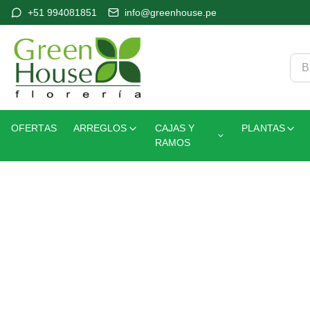
+51 994081851
info@greenhouse.pe
OFERTAS
ARREGLOS
CAJAS Y
PLANTAS
RAMOS