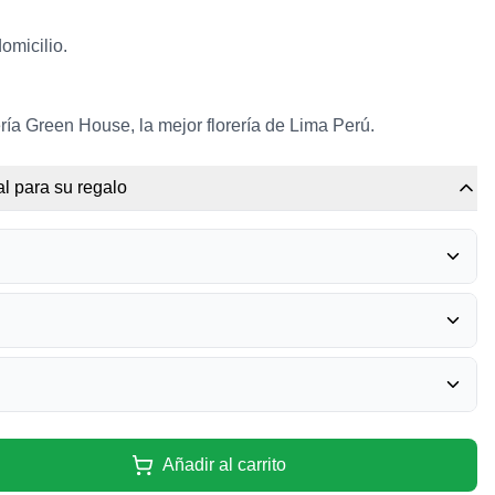
domicilio.
ría Green House, la mejor florería de Lima Perú.
l para su regalo
RRERO ROCHER
0
 PELUCHE
0
BÉRICA - MIXTURA
0
CUMPLEAÑOS - GRANDE
Añadir al carrito
0
UNDANCIA
0