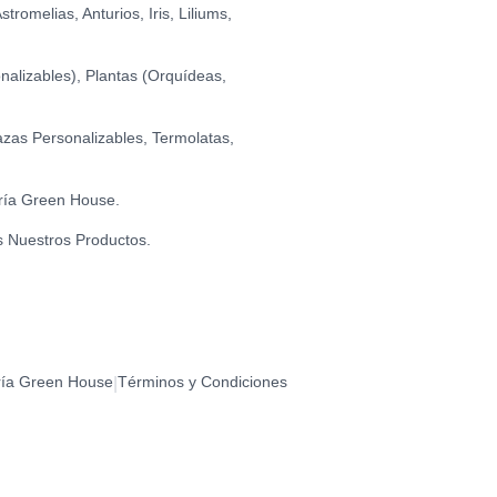
romelias, Anturios, Iris, Liliums,
alizables), Plantas (Orquídeas,
zas Personalizables, Termolatas,
ría Green House.
s Nuestros Productos.
ría Green House
Términos y Condiciones
|