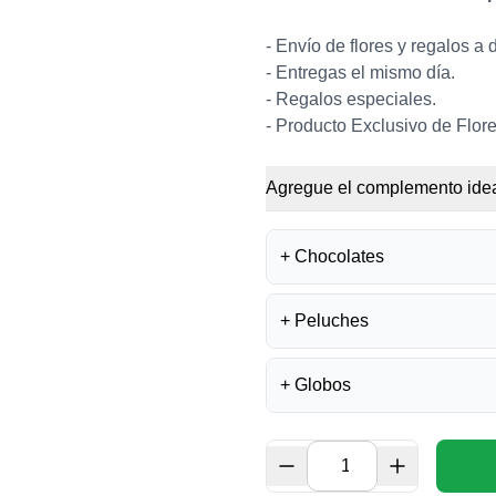
- Envío de flores y regalos a 
- Entregas el mismo día.
- Regalos especiales.
-
Producto Exclusivo de Flore
Agregue el complemento idea
+
Chocolates
+
Peluches
BOMBONES FE
S/
35.50
+
Globos
UNICORNIO DE
S/
37.00
BOMBONES LA I
S/
40.00
GLOBO FELIZ 
S/
14.00
GATO DE LA AB