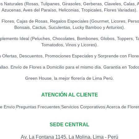
Naturales (Rosas, Tulipanes, Girasoles, Gerberas, Claveles, Calas, Ast
Azucenas, Aves del Paraíso, Heliconias, Tropicales, Flores Variadas).
Flores, Cajas de Rosas, Regalos Especiales (Gourmet, Licores, Person
Bonsais, Cactus, Suculentas, Lucky Bamboo y Anturios).
lemento Ideal (Peluches, Chocolates, Bombones, Globos, Toppers, Ta
Tomatodos, Vinos y Licores).
 Ofertas, Descuentos, Promociones Especiales y Sorprende con Flore
allao. Envío de Flores a Domicilio para el mismo día. Garantía en Todo
Green House, la mejor florería de Lima Perú.
ATENCIÓN AL CLIENTE
de Envío
Preguntas Frecuentes
Servicios Corporativos
Acerca de Flore
|
|
|
SEDE CENTRAL
Av. La Fontana 1145, La Molina, Lima - Perú