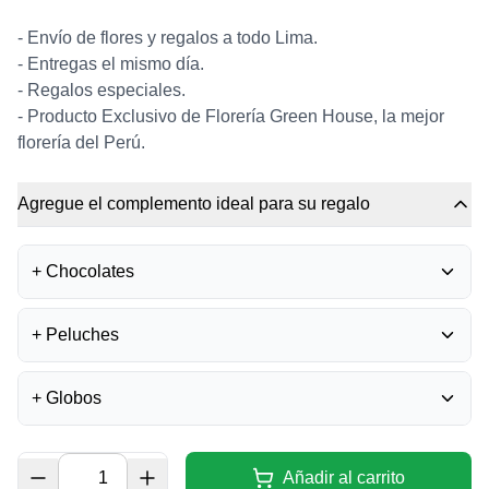
- Envío de flores y regalos a todo Lima.
- Entregas el mismo día.
- Regalos especiales.
-
Producto Exclusivo de Florería Green House, la mejor
florería del Perú.
Agregue el complemento ideal para su regalo
+
Chocolates
BOMBONES FERRERO
+
Peluches
ROCHER
0
S/
35.50
+
Globos
UNICORNIO DE PELUCHE
0
BOMBONES LA IBÉRICA -
S/
37.00
MIXTURA
0
GLOBO FELIZ
S/
40.00
CUMPLEAÑOS - GRANDE
Añadir al carrito
0