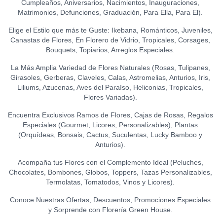
Cumpleaños, Aniversarios, Nacimientos, Inauguraciones,
CHOCOLATE FONDANT
Matrimonios, Defunciones, Graduación, Para Ella, Para El).
0
(150 GR.)
S/
21.50
Elige el Estilo que más te Guste: Ikebana, Románticos, Juveniles,
Canastas de Flores, En Florero de Vidrio, Tropicales, Corsages,
Bouquets, Topiarios, Arreglos Especiales.
La Más Amplia Variedad de Flores Naturales (Rosas, Tulipanes,
Girasoles, Gerberas, Claveles, Calas, Astromelias, Anturios, Iris,
Liliums, Azucenas, Aves del Paraíso, Heliconias, Tropicales,
Flores Variadas).
Encuentra Exclusivos Ramos de Flores, Cajas de Rosas, Regalos
Especiales (Gourmet, Licores, Personalizables), Plantas
(Orquídeas, Bonsais, Cactus, Suculentas, Lucky Bamboo y
Anturios).
Acompaña tus Flores con el Complemento Ideal (Peluches,
Chocolates, Bombones, Globos, Toppers, Tazas Personalizables,
Termolatas, Tomatodos, Vinos y Licores).
Conoce Nuestras Ofertas, Descuentos, Promociones Especiales
y Sorprende con Florería Green House.