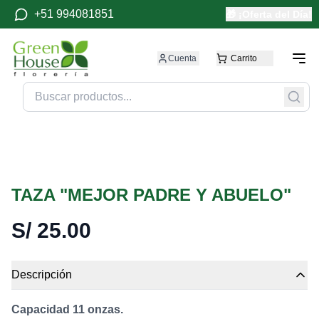
+51 994081851
🎁 ¡Oferta del Día!
Cuenta
Carrito
TAZA "MEJOR PADRE Y ABUELO"
S/
25.00
Descripción
Capacidad 11 onzas.