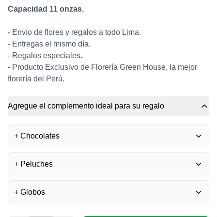
Capacidad 11 onzas.
- Envío de flores y regalos a todo Lima.
- Entregas el mismo día.
- Regalos especiales.
-
Producto Exclusivo de Florería Green House, la mejor
florería del Perú.
Agregue el complemento ideal para su regalo
+
Chocolates
BOMBONES FERRERO
+
Peluches
ROCHER
0
S/
35.50
+
Globos
UNICORNIO DE PELUCHE
0
BOMBONES LA IBÉRICA -
S/
37.00
MIXTURA
0