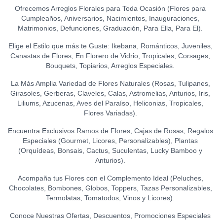
S/
45.00
Ofrecemos Arreglos Florales para Toda Ocasión (Flores para
LA IBÉRICA PASTILLAS DE
Cumpleaños, Aniversarios, Nacimientos, Inauguraciones,
CHOCOLATE FONDANT
Matrimonios, Defunciones, Graduación, Para Ella, Para El).
0
(150 GR.)
S/
21.50
Elige el Estilo que más te Guste: Ikebana, Románticos, Juveniles,
Canastas de Flores, En Florero de Vidrio, Tropicales, Corsages,
Bouquets, Topiarios, Arreglos Especiales.
La Más Amplia Variedad de Flores Naturales (Rosas, Tulipanes,
Girasoles, Gerberas, Claveles, Calas, Astromelias, Anturios, Iris,
Liliums, Azucenas, Aves del Paraíso, Heliconias, Tropicales,
Flores Variadas).
Encuentra Exclusivos Ramos de Flores, Cajas de Rosas, Regalos
Especiales (Gourmet, Licores, Personalizables), Plantas
(Orquídeas, Bonsais, Cactus, Suculentas, Lucky Bamboo y
Anturios).
Acompaña tus Flores con el Complemento Ideal (Peluches,
Chocolates, Bombones, Globos, Toppers, Tazas Personalizables,
Termolatas, Tomatodos, Vinos y Licores).
Conoce Nuestras Ofertas, Descuentos, Promociones Especiales