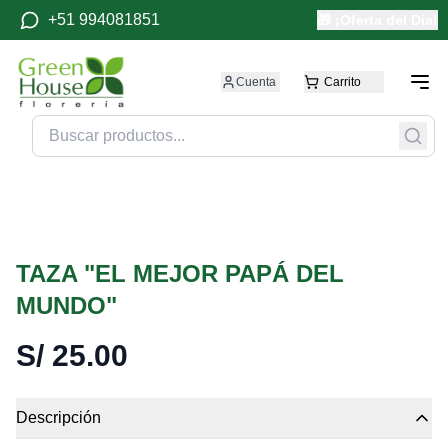
+51 994081851
🎁 ¡Oferta del Día!
Cuenta
Carrito
TAZA "EL MEJOR PAPÁ DEL
MUNDO"
S/
25.00
Descripción