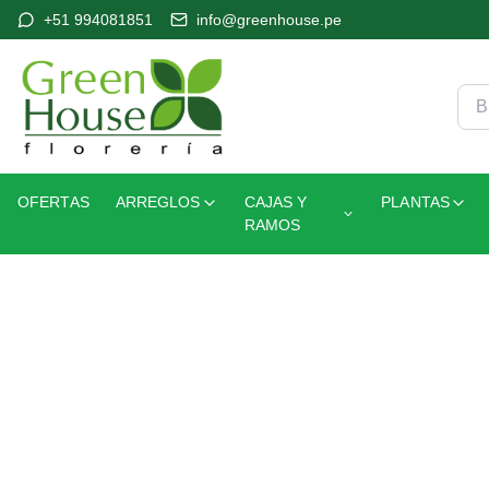
+51 994081851
info@greenhouse.pe
OFERTAS
ARREGLOS
CAJAS Y
PLANTAS
RAMOS