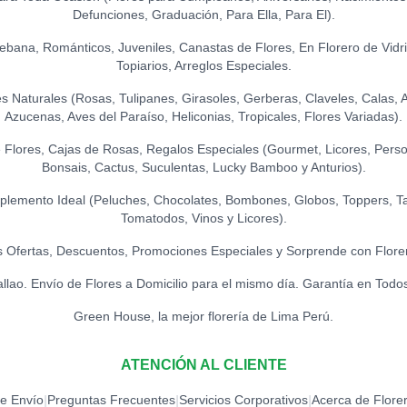
S/
21.50
GLOBO HELIO - 
Defunciones, Graduación, Para Ella, Para El).
S/
20.00
PELUCHE OSIT
Ikebana, Románticos, Juveniles, Canastas de Flores, En Florero de Vidr
S/
45.00
LA IBÉRICA PAS
Topiarios, Arreglos Especiales.
S/
21.50
Naturales (Rosas, Tulipanes, Girasoles, Gerberas, Claveles, Calas, Ast
Azucenas, Aves del Paraíso, Heliconias, Tropicales, Flores Variadas).
Flores, Cajas de Rosas, Regalos Especiales (Gourmet, Licores, Person
Bonsais, Cactus, Suculentas, Lucky Bamboo y Anturios).
lemento Ideal (Peluches, Chocolates, Bombones, Globos, Toppers, Ta
Tomatodos, Vinos y Licores).
 Ofertas, Descuentos, Promociones Especiales y Sorprende con Flore
allao. Envío de Flores a Domicilio para el mismo día. Garantía en Todo
Green House, la mejor florería de Lima Perú.
ATENCIÓN AL CLIENTE
de Envío
Preguntas Frecuentes
Servicios Corporativos
Acerca de Flore
|
|
|