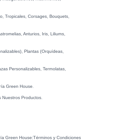
I LOVE YOU (GRANDE)
0
O GRADUADO
0
io, Tropicales, Corsages, Bouquets,
TILLAS DE CHOCOLATE FONDANT (150 GR.)
0
romelias, Anturios, Iris, Liliums,
alizables), Plantas (Orquídeas,
zas Personalizables, Termolatas,
ría Green House.
s Nuestros Productos.
ría Green House
Términos y Condiciones
|