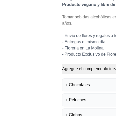
Producto vegano y libre de 
Tomar bebidas alcohólicas en
años.
- Envío de flores y regalos a 
- Entregas el mismo día.
- Florería en La Molina.
- Producto Exclusivo de Flore
Agregue el complemento idea
+
Chocolates
+
Peluches
BOMBONES FE
S/
35.50
+
Globos