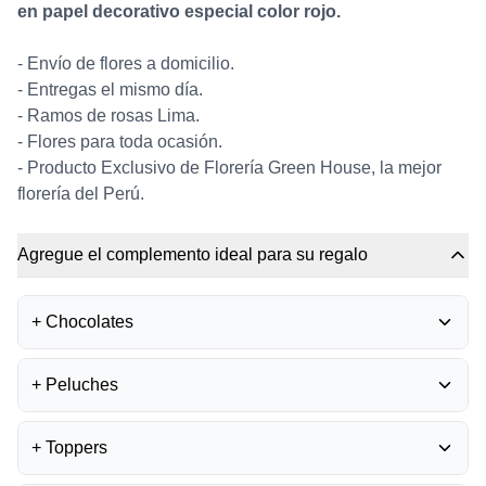
en papel decorativo especial color rojo.
- Envío de flores a domicilio.
- Entregas el mismo día.
- Ramos de rosas Lima.
- Flores para toda ocasión.
- Producto Exclusivo de Florería Green House, la mejor
florería del Perú.
Agregue el complemento ideal para su regalo
+
Chocolates
BOMBONES FERRERO
+
Peluches
ROCHER
0
S/
35.50
PELUCHE OSITO
+
Toppers
GRADUADO
0
BOMBONES LA IBÉRICA -
S/
45.00