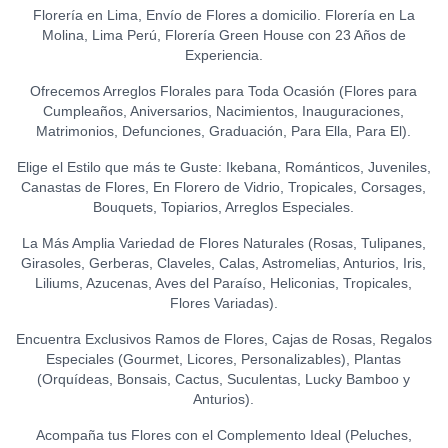
S/
21.50
(GRANDE)
0
Florería en Lima, Envío de Flores a domicilio. Florería en La
GLOBO HELIO - I LOVE YOU
S/
120.00
Molina, Lima Perú, Florería Green House con 23 Años de
LA IBÉRICA PASTILLAS DE
(GRANDE)
0
TOPPER HAPPY BIRTHDAY
Experiencia.
CHOCOLATE FONDANT
S/
20.00
(FLORES)
0
0
(150 GR.)
S/
15.00
Ofrecemos Arreglos Florales para Toda Ocasión (Flores para
S/
21.50
Cumpleaños, Aniversarios, Nacimientos, Inauguraciones,
TOPPER FELIZ
Matrimonios, Defunciones, Graduación, Para Ella, Para El).
ANIVERSARIO
0
Elige el Estilo que más te Guste: Ikebana, Románticos, Juveniles,
S/
15.00
Canastas de Flores, En Florero de Vidrio, Tropicales, Corsages,
Bouquets, Topiarios, Arreglos Especiales.
TOPPER ACRÍLICO - FELIZ
DÍA
0
La Más Amplia Variedad de Flores Naturales (Rosas, Tulipanes,
S/
15.00
Girasoles, Gerberas, Claveles, Calas, Astromelias, Anturios, Iris,
Liliums, Azucenas, Aves del Paraíso, Heliconias, Tropicales,
TOPPER ACRÍLICO - I LOVE
Flores Variadas).
YOU
0
S/
18.00
Encuentra Exclusivos Ramos de Flores, Cajas de Rosas, Regalos
Especiales (Gourmet, Licores, Personalizables), Plantas
TOPPER ACRÍLICO - TE
(Orquídeas, Bonsais, Cactus, Suculentas, Lucky Bamboo y
AMO
0
Anturios).
S/
15.00
Acompaña tus Flores con el Complemento Ideal (Peluches,