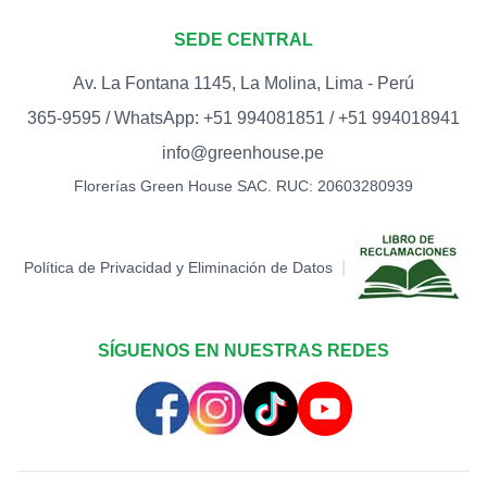
CUMPLEAÑOS
0
(ESTRELLAS)
SEDE CENTRAL
S/
15.00
Av. La Fontana 1145, La Molina, Lima - Perú
TOPPER FELIZ DÍA
0
365-9595 / WhatsApp: +51 994081851 / +51 994018941
S/
12.00
info@greenhouse.pe
TOPPER HAPPY BIRTHDAY
Florerías Green House SAC. RUC: 20603280939
(BIGOTE)
0
S/
15.00
TOPPER LOVE -
|
Política de Privacidad y Eliminación de Datos
CORAZONES (DORADO)
0
S/
12.00
TOPPER LOVE -
SÍGUENOS EN NUESTRAS REDES
CORAZONES (ROJO)
0
S/
12.00
TOPPER MARIPOSA
0
S/
12.00