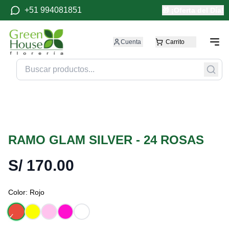
+51 994081851
🎁 ¡Oferta del Día!
Cuenta
Carrito
RAMO GLAM SILVER - 24 ROSAS
S/
170.00
Color:
Rojo
✓