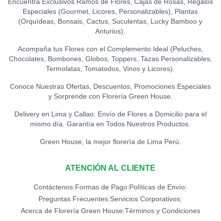
Encuentra Exclusivos Ramos de Flores, Cajas de Rosas, Regalos
Especiales (Gourmet, Licores, Personalizables), Plantas
TOPPER ACRÍLICO - TE
(Orquídeas, Bonsais, Cactus, Suculentas, Lucky Bamboo y
AMO
0
Anturios).
S/
15.00
Acompaña tus Flores con el Complemento Ideal (Peluches,
Chocolates, Bombones, Globos, Toppers, Tazas Personalizables,
TOPPER CONGRATS
0
Termolatas, Tomatodos, Vinos y Licores).
S/
12.00
Conoce Nuestras Ofertas, Descuentos, Promociones Especiales
y Sorprende con Florería Green House.
TOPPER EXITOS
0
S/
12.00
Delivery en Lima y Callao. Envío de Flores a Domicilio para el
mismo día. Garantía en Todos Nuestros Productos.
TOPPER FELICIDADES
Green House, la mejor florería de Lima Perú.
0
S/
12.00
ATENCIÓN AL CLIENTE
TOPPER FELIZ
CUMPLEAÑOS (ESPECIAL)
0
Contáctenos
Formas de Pago
Políticas de Envío
|
|
|
S/
18.00
Preguntas Frecuentes
Servicios Corporativos
|
|
Acerca de Florería Green House
Términos y Condiciones
|
TOPPER FELIZ