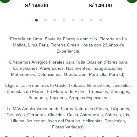
CHOCOLATE
0
TOPPER THANKS
S/
149.00
S/
149.00
S/
8.00
S/
31.50
0
S/
12.00
GATO DE LA ABUNDANCIA
0
S/
39.00
LA IBÉRICA PASTILLAS DE
GLOBO HELIO - FELIZ
CHOCOLATE CON LECHE
CUMPLEAÑOS (GRANDE)
0
0
TOPPER WELCOME
(150 GR.)
S/
20.00
0
LEON DE PELUCHE
S/
12.00
S/
21.50
(GRANDE)
0
Florería en Lima, Envío de Flores a domicilio. Florería en La
GLOBO HELIO - I LOVE YOU
S/
120.00
Molina, Lima Perú, Florería Green House con 23 Años de
LA IBÉRICA PASTILLAS DE
(GRANDE)
0
TOPPER HAPPY BIRTHDAY
Experiencia.
CHOCOLATE FONDANT
S/
20.00
(FLORES)
0
0
(150 GR.)
S/
15.00
Ofrecemos Arreglos Florales para Toda Ocasión (Flores para
S/
21.50
Cumpleaños, Aniversarios, Nacimientos, Inauguraciones,
TOPPER FELIZ
Matrimonios, Defunciones, Graduación, Para Ella, Para El).
ANIVERSARIO
0
Elige el Estilo que más te Guste: Ikebana, Románticos, Juveniles,
S/
15.00
Canastas de Flores, En Florero de Vidrio, Tropicales, Corsages,
Bouquets, Topiarios, Arreglos Especiales.
TOPPER ACRÍLICO - FELIZ
DÍA
0
La Más Amplia Variedad de Flores Naturales (Rosas, Tulipanes,
S/
15.00
Girasoles, Gerberas, Claveles, Calas, Astromelias, Anturios, Iris,
Liliums, Azucenas, Aves del Paraíso, Heliconias, Tropicales,
TOPPER ACRÍLICO - I LOVE
Flores Variadas).
YOU
0
S/
18.00