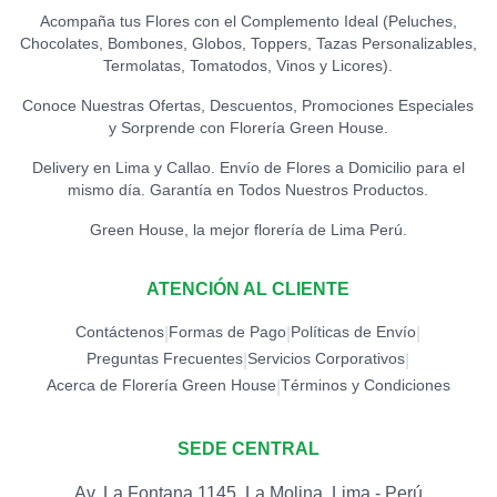
Acompaña tus Flores con el Complemento Ideal (Peluches,
Chocolates, Bombones, Globos, Toppers, Tazas Personalizables,
TOPPER CONGRATS
0
Termolatas, Tomatodos, Vinos y Licores).
S/
12.00
Conoce Nuestras Ofertas, Descuentos, Promociones Especiales
y Sorprende con Florería Green House.
TOPPER EXITOS
0
S/
12.00
Delivery en Lima y Callao. Envío de Flores a Domicilio para el
mismo día. Garantía en Todos Nuestros Productos.
TOPPER FELICIDADES
Green House, la mejor florería de Lima Perú.
0
S/
12.00
ATENCIÓN AL CLIENTE
TOPPER FELIZ
CUMPLEAÑOS (ESPECIAL)
0
Contáctenos
Formas de Pago
Políticas de Envío
|
|
|
S/
18.00
Preguntas Frecuentes
Servicios Corporativos
|
|
Acerca de Florería Green House
Términos y Condiciones
|
TOPPER FELIZ
CUMPLEAÑOS
0
(ESTRELLAS)
SEDE CENTRAL
S/
15.00
Av. La Fontana 1145, La Molina, Lima - Perú