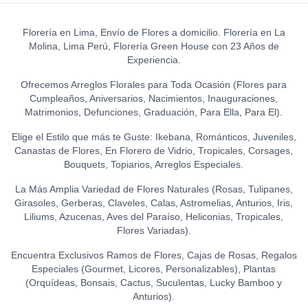
0
TOPPER WELCOME
(150 GR.)
S/
20.00
0
LEON DE PELUCHE
S/
12.00
S/
21.50
(GRANDE)
0
Florería en Lima, Envío de Flores a domicilio. Florería en La
GLOBO HELIO - I LOVE YOU
S/
120.00
Molina, Lima Perú, Florería Green House con 23 Años de
LA IBÉRICA PASTILLAS DE
(GRANDE)
0
TOPPER HAPPY BIRTHDAY
Experiencia.
CHOCOLATE FONDANT
S/
20.00
(FLORES)
0
0
(150 GR.)
S/
15.00
Ofrecemos Arreglos Florales para Toda Ocasión (Flores para
S/
21.50
Cumpleaños, Aniversarios, Nacimientos, Inauguraciones,
TOPPER FELIZ
Matrimonios, Defunciones, Graduación, Para Ella, Para El).
ANIVERSARIO
0
Elige el Estilo que más te Guste: Ikebana, Románticos, Juveniles,
S/
15.00
Canastas de Flores, En Florero de Vidrio, Tropicales, Corsages,
Bouquets, Topiarios, Arreglos Especiales.
TOPPER ACRÍLICO - FELIZ
DÍA
0
La Más Amplia Variedad de Flores Naturales (Rosas, Tulipanes,
S/
15.00
Girasoles, Gerberas, Claveles, Calas, Astromelias, Anturios, Iris,
Liliums, Azucenas, Aves del Paraíso, Heliconias, Tropicales,
TOPPER ACRÍLICO - I LOVE
Flores Variadas).
YOU
0
S/
18.00
Encuentra Exclusivos Ramos de Flores, Cajas de Rosas, Regalos
Especiales (Gourmet, Licores, Personalizables), Plantas
TOPPER ACRÍLICO - TE
(Orquídeas, Bonsais, Cactus, Suculentas, Lucky Bamboo y
AMO
0
Anturios).
S/
15.00