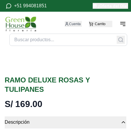
+51 994081851
🎁 ¡Oferta del Día!
Cuenta
Carrito
RAMO DELUXE ROSAS Y
TULIPANES
S/
169.00
Descripción