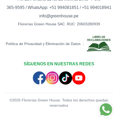
TOPPER FELIZ DÍA
0
365-9595 / WhatsApp: +51 994081851 / +51 994018941
S/
12.00
info@greenhouse.pe
TOPPER HAPPY BIRTHDAY
Florerías Green House SAC. RUC: 20603280939
(BIGOTE)
0
S/
15.00
TOPPER LOVE -
|
Política de Privacidad y Eliminación de Datos
CORAZONES (DORADO)
0
S/
12.00
TOPPER LOVE -
SÍGUENOS EN NUESTRAS REDES
CORAZONES (ROJO)
0
S/
12.00
TOPPER MARIPOSA
0
S/
12.00
©
2026
Florerías Green House. Todos los derechos quedan
reservados