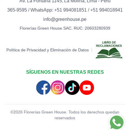
Av. La Fontana 1145, La Molina, Lima - Perú
TOPPER PALETA I LOVE
YOU (DORADO)
0
365-9595 / WhatsApp: +51 994081851 / +51 994018941
S/
12.00
info@greenhouse.pe
TOPPER PALETA I LOVE
Florerías Green House SAC. RUC: 20603280939
YOU (ROJO)
0
S/
12.00
TOPPER PALETA TE AMO
|
Política de Privacidad y Eliminación de Datos
(ROJO)
0
S/
12.00
SÍGUENOS EN NUESTRAS REDES
TOPPER THANKS
0
S/
12.00
TOPPER WELCOME
0
S/
12.00
©
2026
Florerías Green House. Todos los derechos quedan
reservados