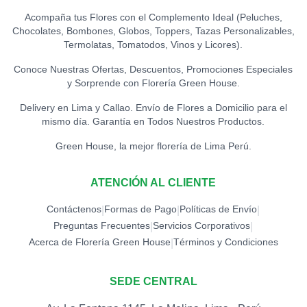
S/
15.00
Acompaña tus Flores con el Complemento Ideal (Peluches,
Chocolates, Bombones, Globos, Toppers, Tazas Personalizables,
TOPPER HAPPY BIRTHDAY
Termolatas, Tomatodos, Vinos y Licores).
(FLORES)
0
S/
15.00
Conoce Nuestras Ofertas, Descuentos, Promociones Especiales
y Sorprende con Florería Green House.
TOPPER LOVE -
CORAZONES (DORADO)
0
Delivery en Lima y Callao. Envío de Flores a Domicilio para el
S/
12.00
mismo día. Garantía en Todos Nuestros Productos.
Green House, la mejor florería de Lima Perú.
TOPPER LOVE -
CORAZONES (ROJO)
0
S/
12.00
ATENCIÓN AL CLIENTE
Contáctenos
TOPPER MARIPOSA
Formas de Pago
Políticas de Envío
|
|
|
0
S/
12.00
Preguntas Frecuentes
Servicios Corporativos
|
|
Acerca de Florería Green House
Términos y Condiciones
|
TOPPER MEJÓRATE
PRONTO
0
SEDE CENTRAL
S/
15.00