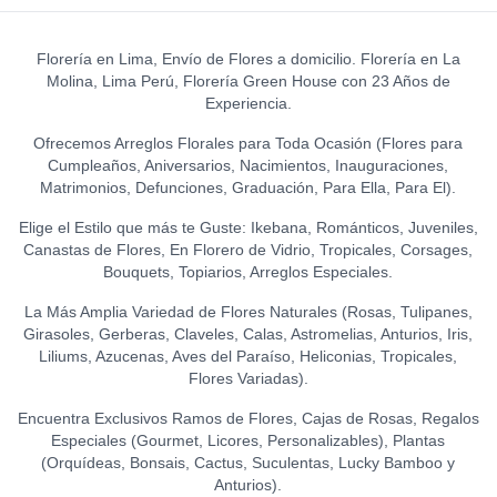
CUMPLEAÑOS (GRANDE)
0
TOPPER EXITOS
S/
20.00
0
PELUCHE OSITO
S/
12.00
GRADUADO
0
Florería en Lima, Envío de Flores a domicilio. Florería en La
GLOBO HELIO - I LOVE YOU
S/
45.00
Molina, Lima Perú, Florería Green House con 23 Años de
(GRANDE)
0
Experiencia.
TOPPER FELICIDADES
S/
20.00
0
S/
12.00
Ofrecemos Arreglos Florales para Toda Ocasión (Flores para
Cumpleaños, Aniversarios, Nacimientos, Inauguraciones,
TOPPER FELIZ
Matrimonios, Defunciones, Graduación, Para Ella, Para El).
CUMPLEAÑOS (ESPECIAL)
0
Elige el Estilo que más te Guste: Ikebana, Románticos, Juveniles,
S/
18.00
Canastas de Flores, En Florero de Vidrio, Tropicales, Corsages,
Bouquets, Topiarios, Arreglos Especiales.
TOPPER FELIZ
CUMPLEAÑOS
0
La Más Amplia Variedad de Flores Naturales (Rosas, Tulipanes,
(ESTRELLAS)
Girasoles, Gerberas, Claveles, Calas, Astromelias, Anturios, Iris,
S/
15.00
Liliums, Azucenas, Aves del Paraíso, Heliconias, Tropicales,
Flores Variadas).
TOPPER FELIZ DÍA
0
S/
12.00
Encuentra Exclusivos Ramos de Flores, Cajas de Rosas, Regalos
Especiales (Gourmet, Licores, Personalizables), Plantas
(Orquídeas, Bonsais, Cactus, Suculentas, Lucky Bamboo y
TOPPER HAPPY BIRTHDAY
Anturios).
(BIGOTE)
0