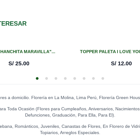
S/
15.00
CHOCOLATE LA 
S/
19.00
GLOBO I LOVE 
S/
8.00
TOPPER ACRÍLIC
TERESAR
S/
18.00
CHOCOLATES KI
S/
21.00
GLOBO I LOVE 
S/
14.00
TOPPER ACRÍLI
CHOCOLATES KI
S/
15.00
HANCHITA MARAVILLA"...
TOPPER PALETA I LOVE YOU
GR.)
S/
14.00
S/
25.00
S/
12.00
GLOBO FELIZ C
S/
8.00
TOPPER CONG
S/
12.00
LA IBERICA - I
S/
31.50
GLOBO HELIO -
S/
20.00
TOPPER EXITO
ores a domicilio. Florería en La Molina, Lima Perú, Florería Green Hou
LA IBÉRICA PA
S/
12.00
GR.)
ara Toda Ocasión (Flores para Cumpleaños, Aniversarios, Nacimientos
S/
21.50
GLOBO HELIO - 
Defunciones, Graduación, Para Ella, Para El).
S/
20.00
TOPPER FELICI
Ikebana, Románticos, Juveniles, Canastas de Flores, En Florero de Vidr
S/
12.00
LA IBÉRICA PAS
Topiarios, Arreglos Especiales.
S/
21.50