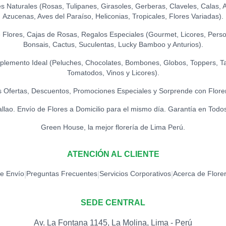
Naturales (Rosas, Tulipanes, Girasoles, Gerberas, Claveles, Calas, Ast
TOPPER FELIZ 
Azucenas, Aves del Paraíso, Heliconias, Tropicales, Flores Variadas).
S/
18.00
Flores, Cajas de Rosas, Regalos Especiales (Gourmet, Licores, Person
Bonsais, Cactus, Suculentas, Lucky Bamboo y Anturios).
TOPPER FELIZ 
S/
15.00
lemento Ideal (Peluches, Chocolates, Bombones, Globos, Toppers, Ta
Tomatodos, Vinos y Licores).
TOPPER FELIZ 
 Ofertas, Descuentos, Promociones Especiales y Sorprende con Flore
S/
12.00
allao. Envío de Flores a Domicilio para el mismo día. Garantía en Todo
Green House, la mejor florería de Lima Perú.
TOPPER HAPPY 
S/
15.00
ATENCIÓN AL CLIENTE
TOPPER HAPPY 
de Envío
Preguntas Frecuentes
Servicios Corporativos
Acerca de Flore
|
|
|
S/
15.00
SEDE CENTRAL
TOPPER LOVE 
S/
12.00
Av. La Fontana 1145, La Molina, Lima - Perú