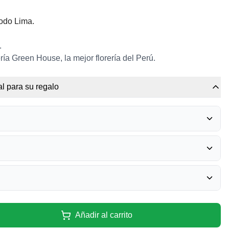
todo Lima.
.
ría Green House, la mejor florería del Perú.
l para su regalo
RRERO ROCHER
0
ANIVERSARIO
0
BÉRICA - MIXTURA
0
CUMPLEAÑOS - GRANDE
Añadir al carrito
0
O - FELIZ DÍA
0