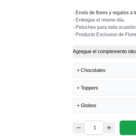
-
Envío de flores y regalos a 
- Entregas el mismo día.
- Peluches para toda ocasión
- Producto Exclusivo de Flore
Agregue el complemento idea
+
Chocolates
+
Toppers
BOMBONES FE
S/
35.50
+
Globos
TOPPER FELIZ 
S/
15.00
BOMBONES LA I
S/
40.00
GLOBO FELIZ 
S/
14.00
TOPPER ACRÍLIC