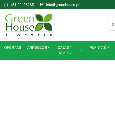
+51 994081851
info@greenhouse.pe
OFERTAS
ARREGLOS
CAJAS Y
PLANTAS
RAMOS