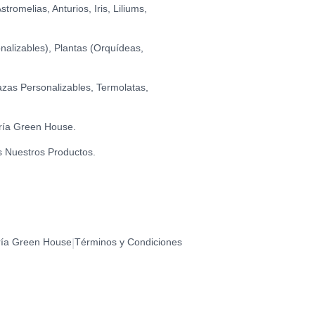
romelias, Anturios, Iris, Liliums,
CUMPLEAÑOS (ESPECIAL)
0
alizables), Plantas (Orquídeas,
CUMPLEAÑOS (ESTRELLAS)
0
zas Personalizables, Termolatas,
DÍA
ría Green House.
0
s Nuestros Productos.
BIRTHDAY (BIGOTE)
0
BIRTHDAY (FLORES)
ría Green House
Términos y Condiciones
|
0
- CORAZONES (DORADO)
0