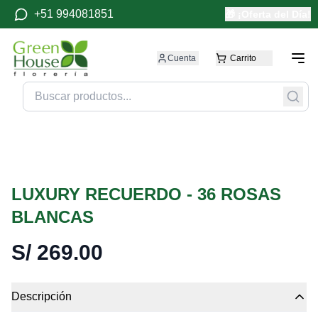
+51 994081851
🎁 ¡Oferta del Día!
Cuenta
Carrito
LUXURY RECUERDO - 36 ROSAS
BLANCAS
S/
269.00
Descripción