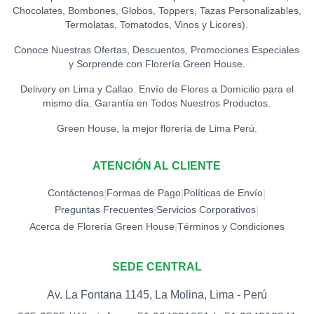
Chocolates, Bombones, Globos, Toppers, Tazas Personalizables,
TOPPER CONGRATS
0
Termolatas, Tomatodos, Vinos y Licores).
S/
12.00
Conoce Nuestras Ofertas, Descuentos, Promociones Especiales
y Sorprende con Florería Green House.
TOPPER EXITOS
0
S/
12.00
Delivery en Lima y Callao. Envío de Flores a Domicilio para el
mismo día. Garantía en Todos Nuestros Productos.
TOPPER FELICIDADES
Green House, la mejor florería de Lima Perú.
0
S/
12.00
ATENCIÓN AL CLIENTE
TOPPER FELIZ
CUMPLEAÑOS (ESPECIAL)
0
Contáctenos
Formas de Pago
Políticas de Envío
|
|
|
S/
18.00
Preguntas Frecuentes
Servicios Corporativos
|
|
Acerca de Florería Green House
Términos y Condiciones
|
TOPPER FELIZ
CUMPLEAÑOS
0
(ESTRELLAS)
SEDE CENTRAL
S/
15.00
Av. La Fontana 1145, La Molina, Lima - Perú
TOPPER FELIZ DÍA
0