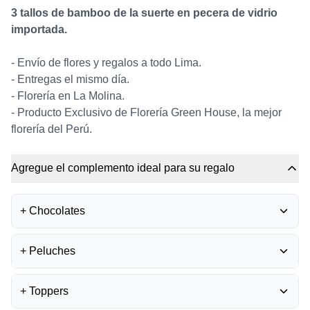
3 tallos de bamboo de la suerte en pecera de vidrio
importada.
- Envío de flores y regalos a todo Lima.
- Entregas el mismo día.
- Florería en La Molina.
- Producto Exclusivo de Florería Green House, la mejor
florería del Perú.
Agregue el complemento ideal para su regalo
+
Chocolates
BOMBONES FERRERO
+
Peluches
ROCHER
0
S/
35.50
PELUCHE OSITO
+
Toppers
GRADUADO
0
BOMBONES LA IBÉRICA -