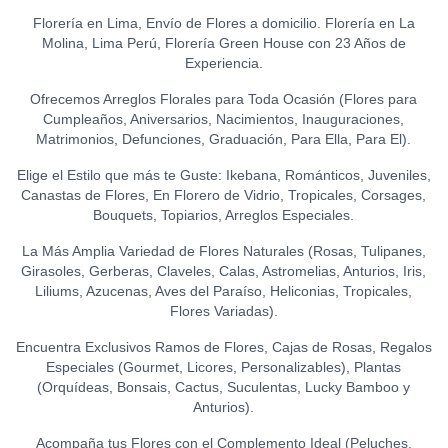
S/
12.00
S/
21.50
(GRANDE)
0
Florería en Lima, Envío de Flores a domicilio. Florería en La
GLOBO HELIO - I LOVE YOU
S/
120.00
Molina, Lima Perú, Florería Green House con 23 Años de
LA IBÉRICA PASTILLAS DE
(GRANDE)
0
TOPPER HAPPY BIRTHDAY
Experiencia.
CHOCOLATE FONDANT
S/
20.00
(FLORES)
0
0
(150 GR.)
S/
15.00
Ofrecemos Arreglos Florales para Toda Ocasión (Flores para
S/
21.50
Cumpleaños, Aniversarios, Nacimientos, Inauguraciones,
TOPPER FELIZ
Matrimonios, Defunciones, Graduación, Para Ella, Para El).
ANIVERSARIO
0
Elige el Estilo que más te Guste: Ikebana, Románticos, Juveniles,
S/
15.00
Canastas de Flores, En Florero de Vidrio, Tropicales, Corsages,
Bouquets, Topiarios, Arreglos Especiales.
TOPPER ACRÍLICO - FELIZ
DÍA
0
La Más Amplia Variedad de Flores Naturales (Rosas, Tulipanes,
S/
15.00
Girasoles, Gerberas, Claveles, Calas, Astromelias, Anturios, Iris,
Liliums, Azucenas, Aves del Paraíso, Heliconias, Tropicales,
TOPPER ACRÍLICO - I LOVE
Flores Variadas).
YOU
0
S/
18.00
Encuentra Exclusivos Ramos de Flores, Cajas de Rosas, Regalos
Especiales (Gourmet, Licores, Personalizables), Plantas
TOPPER ACRÍLICO - TE
(Orquídeas, Bonsais, Cactus, Suculentas, Lucky Bamboo y
AMO
0
Anturios).
S/
15.00
Acompaña tus Flores con el Complemento Ideal (Peluches,