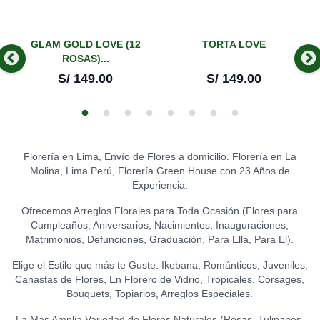
GRANDE
0
LEON DE PELUCHE
S/
14.00
CHOCOLATES KISSES
(GRANDE)
0
HERSHEY´S COOKIES ´N´
S/
120.00
GLAM GOLD LOVE (12
TORTA LOVE
0
GLOBO FELIZ
CREME (74 GR.)
ROSAS)...
CUMPLEAÑOS - CHICO
0
S/
OSA TEDDY ROSADA
14.00
S/
149.00
S/
149.00
S/
8.00
(EXTRA GRANDE)
0
LA IBERICA - ILUSIÓN DE
S/
169.00
CHOCOLATE
GLOBO HELIO - FELIZ
0
S/
CUMPLEAÑOS (GRANDE)
31.50
0
OSITO TEDDY
S/
20.00
0
S/
43.00
LA IBÉRICA PASTILLAS DE
Florería en Lima, Envío de Flores a domicilio. Florería en La
CHOCOLATE CON LECHE
GLOBO HELIO - I LOVE YOU
Molina, Lima Perú, Florería Green House con 23 Años de
0
(150 GR.)
(GRANDE)
0
PELUCHE OSITO
Experiencia.
S/
21.50
S/
20.00
GRADUADO
0
S/
45.00
Ofrecemos Arreglos Florales para Toda Ocasión (Flores para
LA IBÉRICA PASTILLAS DE
Cumpleaños, Aniversarios, Nacimientos, Inauguraciones,
CHOCOLATE FONDANT
Matrimonios, Defunciones, Graduación, Para Ella, Para El).
0
(150 GR.)
S/
21.50
Elige el Estilo que más te Guste: Ikebana, Románticos, Juveniles,
Canastas de Flores, En Florero de Vidrio, Tropicales, Corsages,
Bouquets, Topiarios, Arreglos Especiales.
La Más Amplia Variedad de Flores Naturales (Rosas, Tulipanes,