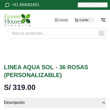
+51 994081851
🎁 ¡Oferta del Día!
Cuenta
Carrito
LINEA AQUA SOL - 36 ROSAS
(PERSONALIZABLE)
S/
319.00
Descripción