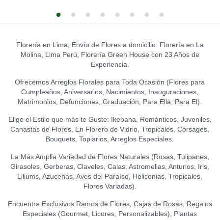
LA IBERICA - ILUSIÓN DE
CHOCOLATE
GLOBO HELIO - FELIZ
0
S/
CUMPLEAÑOS (GRANDE)
31.50
0
TOPPER EXITOS
S/
20.00
0
S/
12.00
LA IBÉRICA PASTILLAS DE
Florería en Lima, Envío de Flores a domicilio. Florería en La
CHOCOLATE CON LECHE
GLOBO HELIO - I LOVE YOU
Molina, Lima Perú, Florería Green House con 23 Años de
0
(150 GR.)
(GRANDE)
0
Experiencia.
TOPPER FELICIDADES
S/
21.50
S/
20.00
0
S/
12.00
Ofrecemos Arreglos Florales para Toda Ocasión (Flores para
LA IBÉRICA PASTILLAS DE
Cumpleaños, Aniversarios, Nacimientos, Inauguraciones,
CHOCOLATE FONDANT
TOPPER FELIZ
Matrimonios, Defunciones, Graduación, Para Ella, Para El).
0
(150 GR.)
CUMPLEAÑOS (ESPECIAL)
0
S/
21.50
Elige el Estilo que más te Guste: Ikebana, Románticos, Juveniles,
S/
18.00
Canastas de Flores, En Florero de Vidrio, Tropicales, Corsages,
Bouquets, Topiarios, Arreglos Especiales.
TOPPER FELIZ
CUMPLEAÑOS
0
La Más Amplia Variedad de Flores Naturales (Rosas, Tulipanes,
(ESTRELLAS)
Girasoles, Gerberas, Claveles, Calas, Astromelias, Anturios, Iris,
S/
15.00
Liliums, Azucenas, Aves del Paraíso, Heliconias, Tropicales,
Flores Variadas).
TOPPER FELIZ DÍA
0
S/
12.00
Encuentra Exclusivos Ramos de Flores, Cajas de Rosas, Regalos
Especiales (Gourmet, Licores, Personalizables), Plantas