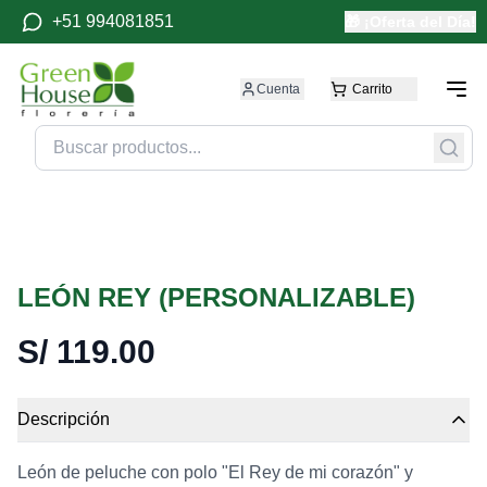
+51 994081851
🎁 ¡Oferta del Día!
Cuenta
Carrito
LEÓN REY (PERSONALIZABLE)
S/
119.00
Descripción
León de peluche con polo "El Rey de mi corazón" y