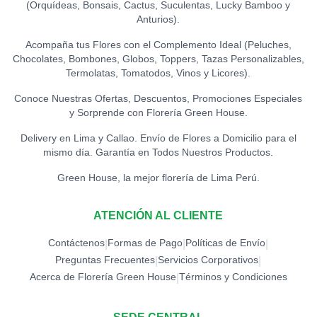
(Orquídeas, Bonsais, Cactus, Suculentas, Lucky Bamboo y
TOPPER HAPPY BIRTHDAY
Anturios).
(BIGOTE)
0
S/
15.00
Acompaña tus Flores con el Complemento Ideal (Peluches,
Chocolates, Bombones, Globos, Toppers, Tazas Personalizables,
TOPPER HAPPY BIRTHDAY
Termolatas, Tomatodos, Vinos y Licores).
(FLORES)
0
S/
15.00
Conoce Nuestras Ofertas, Descuentos, Promociones Especiales
y Sorprende con Florería Green House.
TOPPER LOVE -
CORAZONES (DORADO)
0
Delivery en Lima y Callao. Envío de Flores a Domicilio para el
S/
12.00
mismo día. Garantía en Todos Nuestros Productos.
Green House, la mejor florería de Lima Perú.
TOPPER LOVE -
CORAZONES (ROJO)
0
S/
12.00
ATENCIÓN AL CLIENTE
Contáctenos
TOPPER MARIPOSA
Formas de Pago
Políticas de Envío
|
|
|
0
S/
12.00
Preguntas Frecuentes
Servicios Corporativos
|
|
Acerca de Florería Green House
Términos y Condiciones
|
TOPPER MEJÓRATE
PRONTO
0