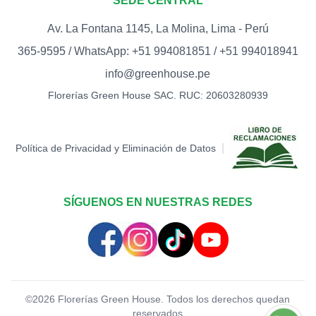
SEDE CENTRAL
S/
15.00
Av. La Fontana 1145, La Molina, Lima - Perú
TOPPER PALETA I LOVE
YOU (DORADO)
0
365-9595 / WhatsApp: +51 994081851 / +51 994018941
S/
12.00
info@greenhouse.pe
TOPPER PALETA I LOVE
Florerías Green House SAC. RUC: 20603280939
YOU (ROJO)
0
S/
12.00
TOPPER PALETA TE AMO
|
Política de Privacidad y Eliminación de Datos
(ROJO)
0
S/
12.00
SÍGUENOS EN NUESTRAS REDES
TOPPER THANKS
0
S/
12.00
TOPPER WELCOME
0
S/
12.00
©
2026
Florerías Green House. Todos los derechos quedan
reservados