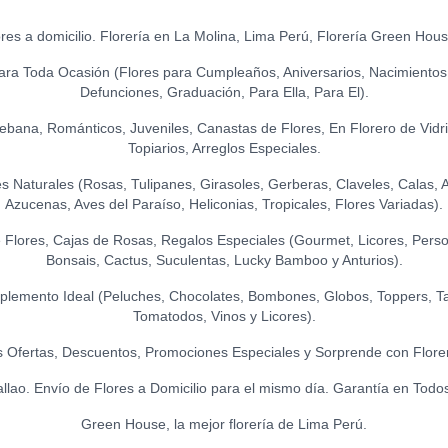
OSA TEDDY ROS
S/
169.00
LA IBERICA - I
ores a domicilio. Florería en La Molina, Lima Perú, Florería Green Hou
S/
31.50
ara Toda Ocasión (Flores para Cumpleaños, Aniversarios, Nacimientos
OSITO TEDDY
Defunciones, Graduación, Para Ella, Para El).
LA IBÉRICA PA
S/
43.00
GR.)
Ikebana, Románticos, Juveniles, Canastas de Flores, En Florero de Vidr
S/
21.50
Topiarios, Arreglos Especiales.
UNICORNIO DE
Naturales (Rosas, Tulipanes, Girasoles, Gerberas, Claveles, Calas, Ast
S/
37.00
LA IBÉRICA PAS
Azucenas, Aves del Paraíso, Heliconias, Tropicales, Flores Variadas).
S/
21.50
Flores, Cajas de Rosas, Regalos Especiales (Gourmet, Licores, Person
Bonsais, Cactus, Suculentas, Lucky Bamboo y Anturios).
lemento Ideal (Peluches, Chocolates, Bombones, Globos, Toppers, Ta
Tomatodos, Vinos y Licores).
 Ofertas, Descuentos, Promociones Especiales y Sorprende con Flore
allao. Envío de Flores a Domicilio para el mismo día. Garantía en Todo
Green House, la mejor florería de Lima Perú.