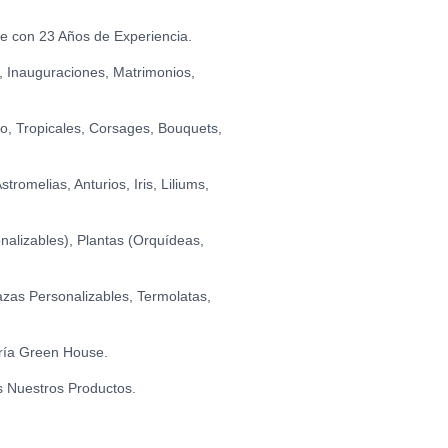
ADA (EXTRA GRANDE)
0
LUSIÓN DE CHOCOLATE
se con 23 Años de Experiencia.
0
, Inauguraciones, Matrimonios,
0
STILLAS DE CHOCOLATE CON LECHE (150
0
io, Tropicales, Corsages, Bouquets,
 PELUCHE
0
romelias, Anturios, Iris, Liliums,
TILLAS DE CHOCOLATE FONDANT (150 GR.)
0
alizables), Plantas (Orquídeas,
zas Personalizables, Termolatas,
ría Green House.
s Nuestros Productos.