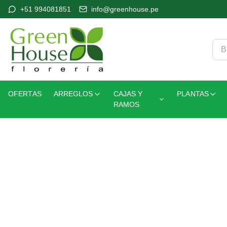
+51 994081851
info@greenhouse.pe
OFERTAS
ARREGLOS
CAJAS Y
PLANTAS
RAMOS