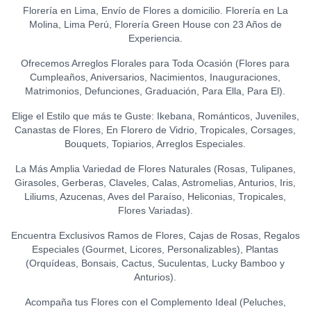
S/
21.50
(GRANDE)
0
Florería en Lima, Envío de Flores a domicilio. Florería en La
GLOBO HELIO - I LOVE YOU
S/
120.00
Molina, Lima Perú, Florería Green House con 23 Años de
LA IBÉRICA PASTILLAS DE
(GRANDE)
0
TOPPER HAPPY BIRTHDAY
Experiencia.
CHOCOLATE FONDANT
S/
20.00
(FLORES)
0
0
(150 GR.)
S/
15.00
Ofrecemos Arreglos Florales para Toda Ocasión (Flores para
S/
21.50
Cumpleaños, Aniversarios, Nacimientos, Inauguraciones,
TOPPER FELIZ
Matrimonios, Defunciones, Graduación, Para Ella, Para El).
ANIVERSARIO
0
Elige el Estilo que más te Guste: Ikebana, Románticos, Juveniles,
S/
15.00
Canastas de Flores, En Florero de Vidrio, Tropicales, Corsages,
Bouquets, Topiarios, Arreglos Especiales.
TOPPER ACRÍLICO - FELIZ
DÍA
0
La Más Amplia Variedad de Flores Naturales (Rosas, Tulipanes,
S/
15.00
Girasoles, Gerberas, Claveles, Calas, Astromelias, Anturios, Iris,
Liliums, Azucenas, Aves del Paraíso, Heliconias, Tropicales,
TOPPER ACRÍLICO - I LOVE
Flores Variadas).
YOU
0
S/
18.00
Encuentra Exclusivos Ramos de Flores, Cajas de Rosas, Regalos
Especiales (Gourmet, Licores, Personalizables), Plantas
TOPPER ACRÍLICO - TE
(Orquídeas, Bonsais, Cactus, Suculentas, Lucky Bamboo y
AMO
0
Anturios).
S/
15.00
Acompaña tus Flores con el Complemento Ideal (Peluches,