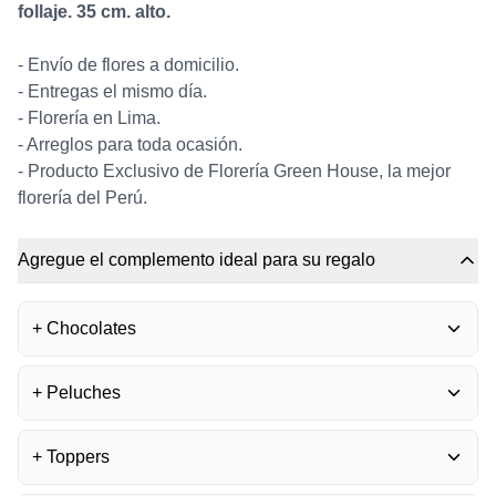
follaje. 35 cm. alto.
- Envío de flores a domicilio.
- Entregas el mismo día.
- Florería en Lima.
- Arreglos para toda ocasión.
- Producto Exclusivo de Florería Green House, la mejor
florería del Perú.
Agregue el complemento ideal para su regalo
+
Chocolates
BOMBONES FERRERO
+
Peluches
ROCHER
0
S/
35.50
PELUCHE OSITO
+
Toppers
GRADUADO
0
BOMBONES LA IBÉRICA -
S/
45.00