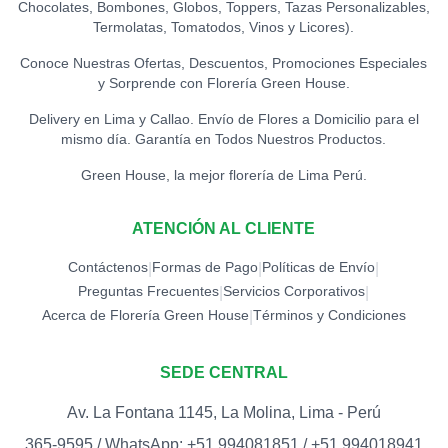
Chocolates, Bombones, Globos, Toppers, Tazas Personalizables,
TOPPER CONGRATS
0
Termolatas, Tomatodos, Vinos y Licores).
S/
12.00
Conoce Nuestras Ofertas, Descuentos, Promociones Especiales
y Sorprende con Florería Green House.
TOPPER EXITOS
0
S/
12.00
Delivery en Lima y Callao. Envío de Flores a Domicilio para el
mismo día. Garantía en Todos Nuestros Productos.
TOPPER FELICIDADES
Green House, la mejor florería de Lima Perú.
0
S/
12.00
ATENCIÓN AL CLIENTE
TOPPER FELIZ
CUMPLEAÑOS (ESPECIAL)
0
Contáctenos
Formas de Pago
Políticas de Envío
|
|
|
S/
18.00
Preguntas Frecuentes
Servicios Corporativos
|
|
Acerca de Florería Green House
Términos y Condiciones
|
TOPPER FELIZ
CUMPLEAÑOS
0
(ESTRELLAS)
SEDE CENTRAL
S/
15.00
Av. La Fontana 1145, La Molina, Lima - Perú
TOPPER FELIZ DÍA
0
365-9595 / WhatsApp: +51 994081851 / +51 994018941
S/
12.00