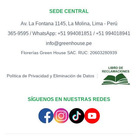
CUMPLEAÑOS
0
(ESTRELLAS)
SEDE CENTRAL
S/
15.00
Av. La Fontana 1145, La Molina, Lima - Perú
TOPPER FELIZ DÍA
0
365-9595 / WhatsApp: +51 994081851 / +51 994018941
S/
12.00
info@greenhouse.pe
TOPPER HAPPY BIRTHDAY
Florerías Green House SAC. RUC: 20603280939
(BIGOTE)
0
S/
15.00
TOPPER LOVE -
|
Política de Privacidad y Eliminación de Datos
CORAZONES (DORADO)
0
S/
12.00
TOPPER LOVE -
SÍGUENOS EN NUESTRAS REDES
CORAZONES (ROJO)
0
S/
12.00
TOPPER MARIPOSA
0
S/
12.00