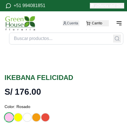
+51 994081851
🎁 ¡Oferta del Día!
Cuenta
Carrito
IKEBANA FELICIDAD
S/
176.00
Color:
Rosado
✓