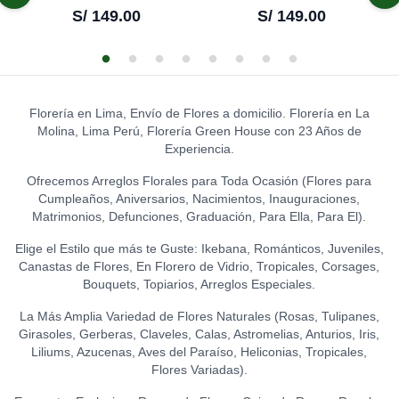
CHOCOLATE
0
TOPPER THANKS
S/
149.00
S/
149.00
S/
8.00
S/
31.50
0
S/
12.00
GATO DE LA ABUNDANCIA
0
S/
39.00
LA IBÉRICA PASTILLAS DE
GLOBO HELIO - FELIZ
CHOCOLATE CON LECHE
CUMPLEAÑOS (GRANDE)
0
0
TOPPER WELCOME
(150 GR.)
S/
20.00
0
LEON DE PELUCHE
S/
12.00
S/
21.50
(GRANDE)
0
Florería en Lima, Envío de Flores a domicilio. Florería en La
GLOBO HELIO - I LOVE YOU
S/
120.00
Molina, Lima Perú, Florería Green House con 23 Años de
LA IBÉRICA PASTILLAS DE
(GRANDE)
0
TOPPER HAPPY BIRTHDAY
Experiencia.
CHOCOLATE FONDANT
S/
20.00
(FLORES)
0
0
(150 GR.)
S/
15.00
Ofrecemos Arreglos Florales para Toda Ocasión (Flores para
S/
21.50
Cumpleaños, Aniversarios, Nacimientos, Inauguraciones,
TOPPER FELIZ
Matrimonios, Defunciones, Graduación, Para Ella, Para El).
ANIVERSARIO
0
Elige el Estilo que más te Guste: Ikebana, Románticos, Juveniles,
S/
15.00
Canastas de Flores, En Florero de Vidrio, Tropicales, Corsages,
Bouquets, Topiarios, Arreglos Especiales.
TOPPER ACRÍLICO - FELIZ
DÍA
0
La Más Amplia Variedad de Flores Naturales (Rosas, Tulipanes,
S/
15.00
Girasoles, Gerberas, Claveles, Calas, Astromelias, Anturios, Iris,
Liliums, Azucenas, Aves del Paraíso, Heliconias, Tropicales,
TOPPER ACRÍLICO - I LOVE
Flores Variadas).
YOU
0
S/
18.00