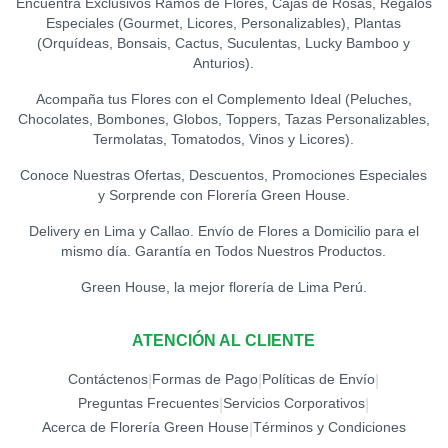
Encuentra Exclusivos Ramos de Flores, Cajas de Rosas, Regalos
Especiales (Gourmet, Licores, Personalizables), Plantas
TOPPER ACRÍLICO - TE
(Orquídeas, Bonsais, Cactus, Suculentas, Lucky Bamboo y
AMO
0
Anturios).
S/
15.00
Acompaña tus Flores con el Complemento Ideal (Peluches,
Chocolates, Bombones, Globos, Toppers, Tazas Personalizables,
TOPPER CONGRATS
0
Termolatas, Tomatodos, Vinos y Licores).
S/
12.00
Conoce Nuestras Ofertas, Descuentos, Promociones Especiales
y Sorprende con Florería Green House.
TOPPER EXITOS
0
S/
12.00
Delivery en Lima y Callao. Envío de Flores a Domicilio para el
mismo día. Garantía en Todos Nuestros Productos.
TOPPER FELICIDADES
Green House, la mejor florería de Lima Perú.
0
S/
12.00
ATENCIÓN AL CLIENTE
TOPPER FELIZ
CUMPLEAÑOS (ESPECIAL)
0
Contáctenos
Formas de Pago
Políticas de Envío
|
|
|
S/
18.00
Preguntas Frecuentes
Servicios Corporativos
|
|
Acerca de Florería Green House
Términos y Condiciones
|
TOPPER FELIZ