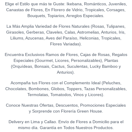
S/
21.50
Elige el Estilo que más te Guste: Ikebana, Románticos, Juveniles,
S/
18.00
Canastas de Flores, En Florero de Vidrio, Tropicales, Corsages,
Bouquets, Topiarios, Arreglos Especiales.
TOPPER FELIZ
CUMPLEAÑOS
0
La Más Amplia Variedad de Flores Naturales (Rosas, Tulipanes,
(ESTRELLAS)
Girasoles, Gerberas, Claveles, Calas, Astromelias, Anturios, Iris,
S/
15.00
Liliums, Azucenas, Aves del Paraíso, Heliconias, Tropicales,
Flores Variadas).
TOPPER FELIZ DÍA
0
S/
12.00
Encuentra Exclusivos Ramos de Flores, Cajas de Rosas, Regalos
Especiales (Gourmet, Licores, Personalizables), Plantas
(Orquídeas, Bonsais, Cactus, Suculentas, Lucky Bamboo y
TOPPER HAPPY BIRTHDAY
Anturios).
(BIGOTE)
0
S/
15.00
Acompaña tus Flores con el Complemento Ideal (Peluches,
Chocolates, Bombones, Globos, Toppers, Tazas Personalizables,
TOPPER HAPPY BIRTHDAY
Termolatas, Tomatodos, Vinos y Licores).
(FLORES)
0
S/
15.00
Conoce Nuestras Ofertas, Descuentos, Promociones Especiales
y Sorprende con Florería Green House.
TOPPER LOVE -
CORAZONES (DORADO)
0
Delivery en Lima y Callao. Envío de Flores a Domicilio para el
S/
12.00
mismo día. Garantía en Todos Nuestros Productos.