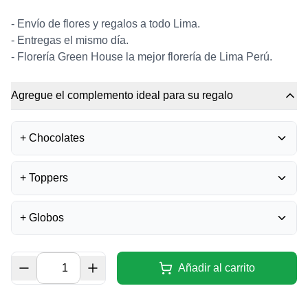
- Envío de flores y regalos a todo Lima.
- Entregas el mismo día.
-
Florería Green House la mejor florería de Lima Perú.
Agregue el complemento ideal para su regalo
+
Chocolates
BOMBONES FERRERO
+
Toppers
ROCHER
0
S/
35.50
TOPPER FELIZ
+
Globos
ANIVERSARIO
0
BOMBONES LA IBÉRICA -
S/
15.00
MIXTURA
0
GLOBO FELIZ
S/
40.00
CUMPLEAÑOS - GRANDE
Añadir al carrito
0
TOPPER ACRÍLICO - FELIZ
S/
14.00
DÍA
0
CHOCOLATE LA IBERICA -
S/
15.00
CORAZÓN
0