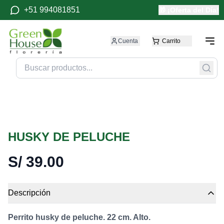
+51 994081851
🎁 ¡Oferta del Día!
Cuenta
Carrito
HUSKY DE PELUCHE
S/
39.00
Descripción
Perrito husky de peluche. 22 cm. Alto.