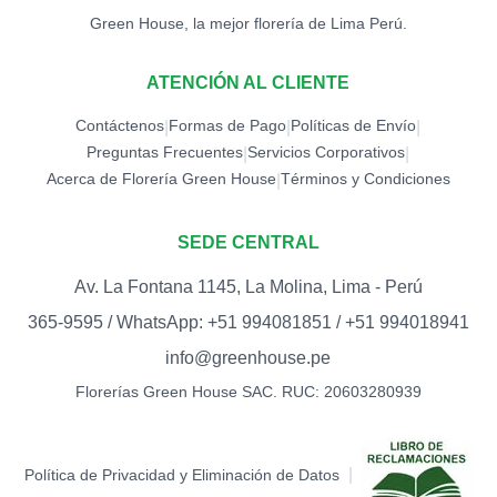
Green House, la mejor florería de Lima Perú.
TOPPER LOVE -
CORAZONES (ROJO)
0
S/
12.00
ATENCIÓN AL CLIENTE
Contáctenos
TOPPER MARIPOSA
Formas de Pago
Políticas de Envío
|
|
|
0
S/
12.00
Preguntas Frecuentes
Servicios Corporativos
|
|
Acerca de Florería Green House
Términos y Condiciones
|
TOPPER MEJÓRATE
PRONTO
0
SEDE CENTRAL
S/
15.00
Av. La Fontana 1145, La Molina, Lima - Perú
TOPPER PALETA I LOVE
YOU (DORADO)
0
365-9595 / WhatsApp: +51 994081851 / +51 994018941
S/
12.00
info@greenhouse.pe
TOPPER PALETA I LOVE
Florerías Green House SAC. RUC: 20603280939
YOU (ROJO)
0
S/
12.00
TOPPER PALETA TE AMO
|
Política de Privacidad y Eliminación de Datos
(ROJO)
0