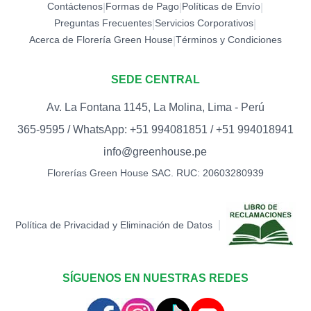
CUMPLEAÑOS (ESPECIAL)
0
Contáctenos
Formas de Pago
Políticas de Envío
|
|
|
S/
18.00
Preguntas Frecuentes
Servicios Corporativos
|
|
Acerca de Florería Green House
Términos y Condiciones
|
TOPPER FELIZ
CUMPLEAÑOS
0
(ESTRELLAS)
SEDE CENTRAL
S/
15.00
Av. La Fontana 1145, La Molina, Lima - Perú
TOPPER FELIZ DÍA
0
365-9595 / WhatsApp: +51 994081851 / +51 994018941
S/
12.00
info@greenhouse.pe
TOPPER HAPPY BIRTHDAY
Florerías Green House SAC. RUC: 20603280939
(BIGOTE)
0
S/
15.00
TOPPER LOVE -
|
Política de Privacidad y Eliminación de Datos
CORAZONES (DORADO)
0
S/
12.00
TOPPER LOVE -
SÍGUENOS EN NUESTRAS REDES
CORAZONES (ROJO)
0
S/
12.00