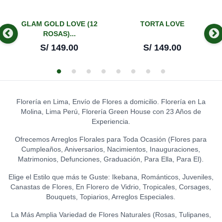
CREME (74 GR.)
S/
14.00
(ROJO)
0
S/
14.00
HUSKY DE PELUCHE
S/
12.00
0
GLAM GOLD LOVE (12
TORTA LOVE
S/
39.00
GLOBO FELIZ
LA IBERICA - ILUSIÓN DE
ROSAS)...
CUMPLEAÑOS - CHICO
0
CHOCOLATE
0
TOPPER THANKS
S/
149.00
S/
149.00
S/
8.00
S/
31.50
0
S/
12.00
GATO DE LA ABUNDANCIA
0
S/
39.00
LA IBÉRICA PASTILLAS DE
GLOBO HELIO - FELIZ
CHOCOLATE CON LECHE
CUMPLEAÑOS (GRANDE)
0
0
TOPPER WELCOME
(150 GR.)
S/
20.00
0
LEON DE PELUCHE
S/
12.00
S/
21.50
(GRANDE)
0
Florería en Lima, Envío de Flores a domicilio. Florería en La
GLOBO HELIO - I LOVE YOU
S/
120.00
Molina, Lima Perú, Florería Green House con 23 Años de
LA IBÉRICA PASTILLAS DE
(GRANDE)
0
TOPPER HAPPY BIRTHDAY
Experiencia.
CHOCOLATE FONDANT
S/
20.00
(FLORES)
0
0
(150 GR.)
S/
15.00
Ofrecemos Arreglos Florales para Toda Ocasión (Flores para
S/
21.50
Cumpleaños, Aniversarios, Nacimientos, Inauguraciones,
TOPPER FELIZ
Matrimonios, Defunciones, Graduación, Para Ella, Para El).
ANIVERSARIO
0
Elige el Estilo que más te Guste: Ikebana, Románticos, Juveniles,
S/
15.00
Canastas de Flores, En Florero de Vidrio, Tropicales, Corsages,
Bouquets, Topiarios, Arreglos Especiales.
TOPPER ACRÍLICO - FELIZ
DÍA
0
La Más Amplia Variedad de Flores Naturales (Rosas, Tulipanes,
S/
15.00