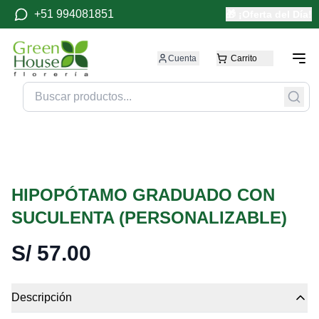
+51 994081851
🎁 ¡Oferta del Día!
Cuenta
Carrito
HIPOPÓTAMO GRADUADO CON
SUCULENTA (PERSONALIZABLE)
S/
57.00
Descripción