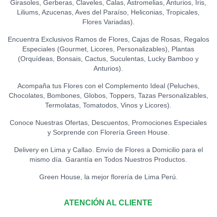
Girasoles, Gerberas, Claveles, Calas, Astromelias, Anturios, Iris,
Liliums, Azucenas, Aves del Paraíso, Heliconias, Tropicales,
TOPPER ACRÍLICO - I LOVE
Flores Variadas).
YOU
0
S/
18.00
Encuentra Exclusivos Ramos de Flores, Cajas de Rosas, Regalos
Especiales (Gourmet, Licores, Personalizables), Plantas
TOPPER ACRÍLICO - TE
(Orquídeas, Bonsais, Cactus, Suculentas, Lucky Bamboo y
AMO
0
Anturios).
S/
15.00
Acompaña tus Flores con el Complemento Ideal (Peluches,
Chocolates, Bombones, Globos, Toppers, Tazas Personalizables,
TOPPER CONGRATS
0
Termolatas, Tomatodos, Vinos y Licores).
S/
12.00
Conoce Nuestras Ofertas, Descuentos, Promociones Especiales
y Sorprende con Florería Green House.
TOPPER EXITOS
0
S/
12.00
Delivery en Lima y Callao. Envío de Flores a Domicilio para el
mismo día. Garantía en Todos Nuestros Productos.
TOPPER FELICIDADES
Green House, la mejor florería de Lima Perú.
0
S/
12.00
ATENCIÓN AL CLIENTE
TOPPER FELIZ