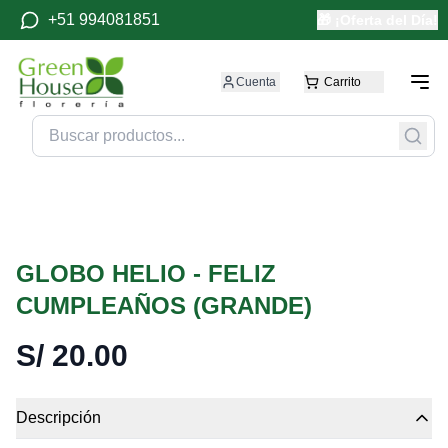
+51 994081851
🎁 ¡Oferta del Día!
Cuenta
Carrito
GLOBO HELIO - FELIZ
CUMPLEAÑOS (GRANDE)
S/
20.00
Descripción