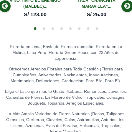
-
VINO TINTO EL ENEMIGO
TAZA "CHANCHITA
(MALBEC)...
MARAVILLA"...
S/
123.00
S/
25.00
Florería en Lima, Envío de Flores a domicilio. Florería en La
Molina, Lima Perú, Florería Green House con 23 Años de
Experiencia.
Ofrecemos Arreglos Florales para Toda Ocasión (Flores para
Cumpleaños, Aniversarios, Nacimientos, Inauguraciones,
Matrimonios, Defunciones, Graduación, Para Ella, Para El).
Elige el Estilo que más te Guste: Ikebana, Románticos, Juveniles,
Canastas de Flores, En Florero de Vidrio, Tropicales, Corsages,
Bouquets, Topiarios, Arreglos Especiales.
La Más Amplia Variedad de Flores Naturales (Rosas, Tulipanes,
Girasoles, Gerberas, Claveles, Calas, Astromelias, Anturios, Iris,
Liliums, Azucenas, Aves del Paraíso, Heliconias, Tropicales,
Flores Variadas).