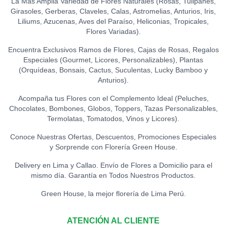
La Más Amplia Variedad de Flores Naturales (Rosas, Tulipanes,
Girasoles, Gerberas, Claveles, Calas, Astromelias, Anturios, Iris,
Liliums, Azucenas, Aves del Paraíso, Heliconias, Tropicales,
Flores Variadas).
Encuentra Exclusivos Ramos de Flores, Cajas de Rosas, Regalos
Especiales (Gourmet, Licores, Personalizables), Plantas
(Orquídeas, Bonsais, Cactus, Suculentas, Lucky Bamboo y
Anturios).
Acompaña tus Flores con el Complemento Ideal (Peluches,
Chocolates, Bombones, Globos, Toppers, Tazas Personalizables,
Termolatas, Tomatodos, Vinos y Licores).
Conoce Nuestras Ofertas, Descuentos, Promociones Especiales
y Sorprende con Florería Green House.
Delivery en Lima y Callao. Envío de Flores a Domicilio para el
mismo día. Garantía en Todos Nuestros Productos.
Green House, la mejor florería de Lima Perú.
ATENCIÓN AL CLIENTE