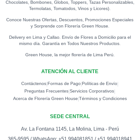
Chocolates, Bombones, Globos, Toppers, Tazas Personalizables,
TOPPER CONGRATS
0
Termolatas, Tomatodos, Vinos y Licores).
S/
12.00
Conoce Nuestras Ofertas, Descuentos, Promociones Especiales
y Sorprende con Florería Green House.
TOPPER EXITOS
0
S/
12.00
Delivery en Lima y Callao. Envío de Flores a Domicilio para el
mismo día. Garantía en Todos Nuestros Productos.
TOPPER FELICIDADES
Green House, la mejor florería de Lima Perú.
0
S/
12.00
ATENCIÓN AL CLIENTE
TOPPER FELIZ
CUMPLEAÑOS (ESPECIAL)
0
Contáctenos
Formas de Pago
Políticas de Envío
|
|
|
S/
18.00
Preguntas Frecuentes
Servicios Corporativos
|
|
Acerca de Florería Green House
Términos y Condiciones
|
TOPPER FELIZ
CUMPLEAÑOS
0
(ESTRELLAS)
SEDE CENTRAL
S/
15.00
Av. La Fontana 1145, La Molina, Lima - Perú
TOPPER FELIZ DÍA
0
365-9595 / WhatsApp: +51 994081851 / +51 994018941
S/
12.00