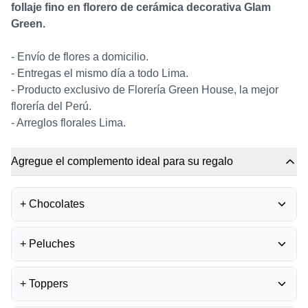
follaje fino en florero de cerámica decorativa Glam
Green.
- Envío de flores a domicilio.
- Entregas el mismo día a todo Lima.
- Producto exclusivo de Florería Green House, la mejor
florería del Perú.
- Arreglos florales Lima.
Agregue el complemento ideal para su regalo
+
Chocolates
BOMBONES FERRERO
+
Peluches
ROCHER
0
S/
35.50
PELUCHE OSITO
+
Toppers
GRADUADO
0
BOMBONES LA IBÉRICA -
S/
45.00