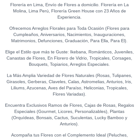
S/
21.50
(GRANDE)
0
Florería en Lima, Envío de Flores a domicilio. Florería en La
GLOBO HELIO - I LOVE YOU
S/
120.00
Molina, Lima Perú, Florería Green House con 23 Años de
LA IBÉRICA PASTILLAS DE
(GRANDE)
0
TOPPER HAPPY BIRTHDAY
Experiencia.
CHOCOLATE FONDANT
S/
20.00
(FLORES)
0
0
(150 GR.)
S/
15.00
Ofrecemos Arreglos Florales para Toda Ocasión (Flores para
S/
21.50
Cumpleaños, Aniversarios, Nacimientos, Inauguraciones,
TOPPER FELIZ
Matrimonios, Defunciones, Graduación, Para Ella, Para El).
ANIVERSARIO
0
Elige el Estilo que más te Guste: Ikebana, Románticos, Juveniles,
S/
15.00
Canastas de Flores, En Florero de Vidrio, Tropicales, Corsages,
Bouquets, Topiarios, Arreglos Especiales.
TOPPER ACRÍLICO - FELIZ
DÍA
0
La Más Amplia Variedad de Flores Naturales (Rosas, Tulipanes,
S/
15.00
Girasoles, Gerberas, Claveles, Calas, Astromelias, Anturios, Iris,
Liliums, Azucenas, Aves del Paraíso, Heliconias, Tropicales,
TOPPER ACRÍLICO - I LOVE
Flores Variadas).
YOU
0
S/
18.00
Encuentra Exclusivos Ramos de Flores, Cajas de Rosas, Regalos
Especiales (Gourmet, Licores, Personalizables), Plantas
TOPPER ACRÍLICO - TE
(Orquídeas, Bonsais, Cactus, Suculentas, Lucky Bamboo y
AMO
0
Anturios).
S/
15.00
Acompaña tus Flores con el Complemento Ideal (Peluches,