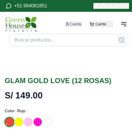
+51 994081851
🎁 ¡Oferta del Día!
Cuenta
Carrito
GLAM GOLD LOVE (12 ROSAS)
S/
149.00
Color:
Rojo
✓