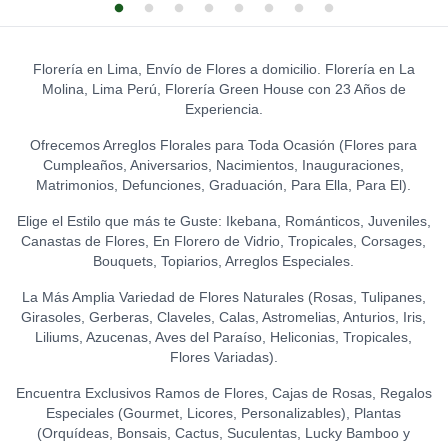
CHOCOLATE
GLOBO HELIO - FELIZ
0
S/
CUMPLEAÑOS (GRANDE)
31.50
0
OSITO TEDDY
S/
20.00
0
S/
43.00
LA IBÉRICA PASTILLAS DE
Florería en Lima, Envío de Flores a domicilio. Florería en La
CHOCOLATE CON LECHE
GLOBO HELIO - I LOVE YOU
Molina, Lima Perú, Florería Green House con 23 Años de
0
(150 GR.)
(GRANDE)
0
PELUCHE OSITO
Experiencia.
S/
21.50
S/
20.00
GRADUADO
0
S/
45.00
Ofrecemos Arreglos Florales para Toda Ocasión (Flores para
LA IBÉRICA PASTILLAS DE
Cumpleaños, Aniversarios, Nacimientos, Inauguraciones,
CHOCOLATE FONDANT
Matrimonios, Defunciones, Graduación, Para Ella, Para El).
0
(150 GR.)
S/
21.50
Elige el Estilo que más te Guste: Ikebana, Románticos, Juveniles,
Canastas de Flores, En Florero de Vidrio, Tropicales, Corsages,
Bouquets, Topiarios, Arreglos Especiales.
La Más Amplia Variedad de Flores Naturales (Rosas, Tulipanes,
Girasoles, Gerberas, Claveles, Calas, Astromelias, Anturios, Iris,
Liliums, Azucenas, Aves del Paraíso, Heliconias, Tropicales,
Flores Variadas).
Encuentra Exclusivos Ramos de Flores, Cajas de Rosas, Regalos
Especiales (Gourmet, Licores, Personalizables), Plantas
(Orquídeas, Bonsais, Cactus, Suculentas, Lucky Bamboo y