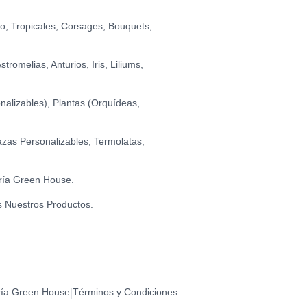
0
BIRTHDAY (FLORES)
0
io, Tropicales, Corsages, Bouquets,
romelias, Anturios, Iris, Liliums,
ANIVERSARIO
0
alizables), Plantas (Orquídeas,
O - FELIZ DÍA
0
zas Personalizables, Termolatas,
O - I LOVE YOU
ría Green House.
0
s Nuestros Productos.
CO - TE AMO
0
RATS
ría Green House
Términos y Condiciones
|
0