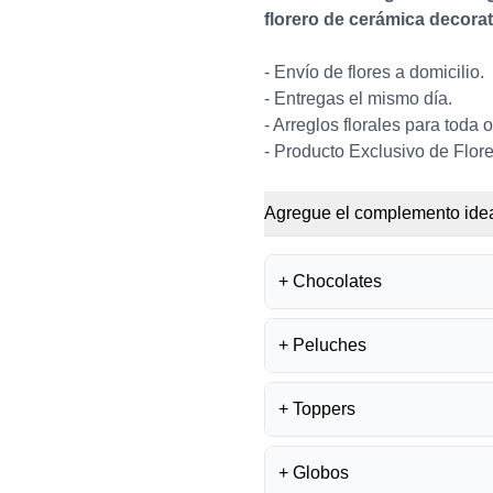
florero de cerámica decorat
- Envío de flores a domicilio.
- Entregas el mismo día.
- Arreglos florales para toda 
- Producto Exclusivo de Flore
Agregue el complemento idea
+
Chocolates
+
Peluches
BOMBONES FE
S/
35.50
+
Toppers
PELUCHE OSIT
S/
45.00
BOMBONES LA I
S/
40.00
+
Globos
TOPPER MEJÓR