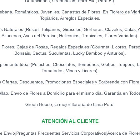
Defunciones, Graduación, Para Ella, Para El).
S/
21.50
S/
20.00
TOPPER HAPPY 
Ikebana, Románticos, Juveniles, Canastas de Flores, En Florero de Vidr
S/
15.00
Topiarios, Arreglos Especiales.
Naturales (Rosas, Tulipanes, Girasoles, Gerberas, Claveles, Calas, Ast
TOPPER FELIZ 
Azucenas, Aves del Paraíso, Heliconias, Tropicales, Flores Variadas).
S/
15.00
Flores, Cajas de Rosas, Regalos Especiales (Gourmet, Licores, Person
Bonsais, Cactus, Suculentas, Lucky Bamboo y Anturios).
TOPPER ACRÍLIC
S/
15.00
lemento Ideal (Peluches, Chocolates, Bombones, Globos, Toppers, Ta
Tomatodos, Vinos y Licores).
TOPPER ACRÍLIC
 Ofertas, Descuentos, Promociones Especiales y Sorprende con Flore
S/
18.00
allao. Envío de Flores a Domicilio para el mismo día. Garantía en Todo
Green House, la mejor florería de Lima Perú.
TOPPER ACRÍLI
S/
15.00
ATENCIÓN AL CLIENTE
TOPPER CONG
de Envío
Preguntas Frecuentes
Servicios Corporativos
Acerca de Flore
|
|
|
S/
12.00