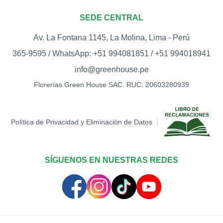
SEDE CENTRAL
TOPPER EXITO
S/
12.00
Av. La Fontana 1145, La Molina, Lima - Perú
365-9595 / WhatsApp: +51 994081851 / +51 994018941
TOPPER FELICI
info@greenhouse.pe
S/
12.00
Florerías Green House SAC. RUC: 20603280939
TOPPER FELIZ 
S/
18.00
|
Política de Privacidad y Eliminación de Datos
TOPPER FELIZ 
S/
15.00
SÍGUENOS EN NUESTRAS REDES
TOPPER FELIZ 
S/
12.00