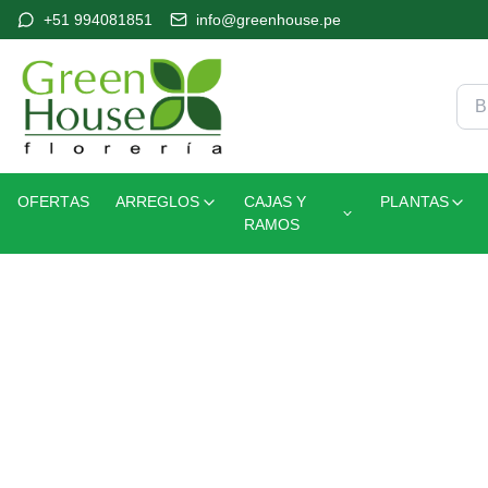
+51 994081851
info@greenhouse.pe
OFERTAS
ARREGLOS
CAJAS Y
PLANTAS
RAMOS