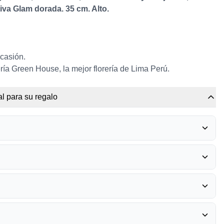
iva Glam dorada. 35 cm. Alto.
ocasión.
ría Green House, la mejor florería de Lima Perú.
l para su regalo
RRERO ROCHER
0
O GRADUADO
0
BÉRICA - MIXTURA
0
ATE PRONTO
0