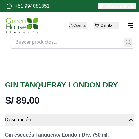
+51 994081851
🎁 ¡Oferta del Día!
Cuenta
Carrito
GIN TANQUERAY LONDON DRY
S/
89.00
Descripción
Gin escocés Tanqueray London Dry. 750 ml.