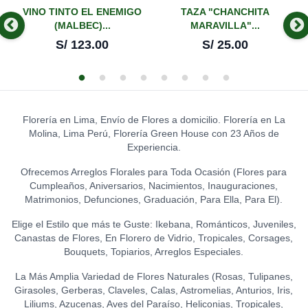
-
VINO TINTO EL ENEMIGO
TAZA "CHANCHITA
(MALBEC)...
MARAVILLA"...
S/
123.00
S/
25.00
Florería en Lima, Envío de Flores a domicilio. Florería en La
Molina, Lima Perú, Florería Green House con 23 Años de
Experiencia.
Ofrecemos Arreglos Florales para Toda Ocasión (Flores para
Cumpleaños, Aniversarios, Nacimientos, Inauguraciones,
Matrimonios, Defunciones, Graduación, Para Ella, Para El).
Elige el Estilo que más te Guste: Ikebana, Románticos, Juveniles,
Canastas de Flores, En Florero de Vidrio, Tropicales, Corsages,
Bouquets, Topiarios, Arreglos Especiales.
La Más Amplia Variedad de Flores Naturales (Rosas, Tulipanes,
Girasoles, Gerberas, Claveles, Calas, Astromelias, Anturios, Iris,
Liliums, Azucenas, Aves del Paraíso, Heliconias, Tropicales,