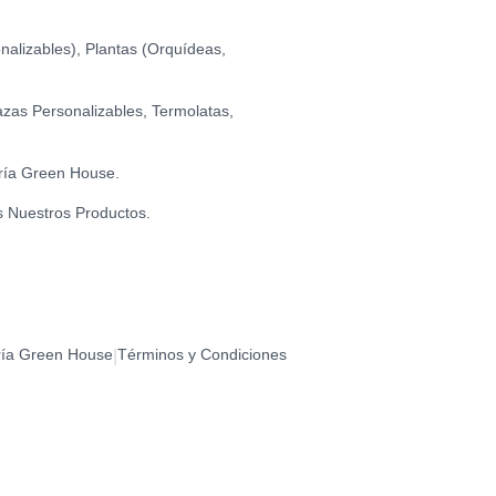
0
alizables), Plantas (Orquídeas,
CUMPLEAÑOS (ESTRELLAS)
0
zas Personalizables, Termolatas,
DÍA
ría Green House.
0
s Nuestros Productos.
BIRTHDAY (BIGOTE)
0
BIRTHDAY (FLORES)
ría Green House
Términos y Condiciones
|
0
- CORAZONES (DORADO)
0