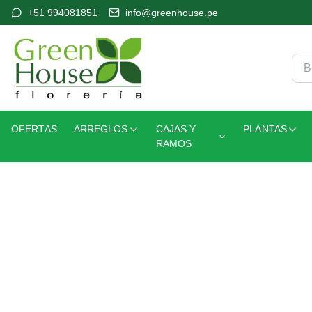
+51 994081851
info@greenhouse.pe
OFERTAS
ARREGLOS
CAJAS Y
PLANTAS
RAMOS