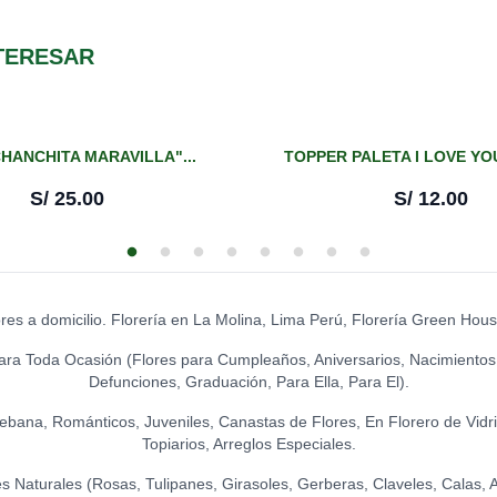
S/
19.00
GLOBO I LOVE 
S/
8.00
TOPPER ACRÍLIC
TERESAR
S/
18.00
CHOCOLATES KI
S/
21.00
GLOBO I LOVE 
S/
14.00
TOPPER ACRÍLI
CHOCOLATES KI
S/
15.00
HANCHITA MARAVILLA"...
TOPPER PALETA I LOVE YOU
GR.)
S/
14.00
S/
25.00
S/
12.00
GLOBO FELIZ C
S/
8.00
TOPPER CONG
S/
12.00
LA IBERICA - I
S/
31.50
GLOBO HELIO -
S/
20.00
TOPPER EXITO
ores a domicilio. Florería en La Molina, Lima Perú, Florería Green Hou
LA IBÉRICA PA
S/
12.00
GR.)
ara Toda Ocasión (Flores para Cumpleaños, Aniversarios, Nacimientos
S/
21.50
GLOBO HELIO - 
Defunciones, Graduación, Para Ella, Para El).
S/
20.00
TOPPER FELICI
Ikebana, Románticos, Juveniles, Canastas de Flores, En Florero de Vidr
S/
12.00
LA IBÉRICA PAS
Topiarios, Arreglos Especiales.
S/
21.50
Naturales (Rosas, Tulipanes, Girasoles, Gerberas, Claveles, Calas, Ast
TOPPER FELIZ 