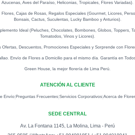
Azucenas, Aves del Paraíso, Heliconias, Tropicales, Flores Variadas).
S/
18.00
Flores, Cajas de Rosas, Regalos Especiales (Gourmet, Licores, Person
Bonsais, Cactus, Suculentas, Lucky Bamboo y Anturios).
TOPPER FELIZ 
S/
15.00
lemento Ideal (Peluches, Chocolates, Bombones, Globos, Toppers, Ta
Tomatodos, Vinos y Licores).
TOPPER FELIZ 
 Ofertas, Descuentos, Promociones Especiales y Sorprende con Flore
S/
12.00
allao. Envío de Flores a Domicilio para el mismo día. Garantía en Todo
Green House, la mejor florería de Lima Perú.
TOPPER HAPPY 
S/
15.00
ATENCIÓN AL CLIENTE
TOPPER HAPPY 
de Envío
Preguntas Frecuentes
Servicios Corporativos
Acerca de Flore
|
|
|
S/
15.00
SEDE CENTRAL
TOPPER LOVE 
S/
12.00
Av. La Fontana 1145, La Molina, Lima - Perú