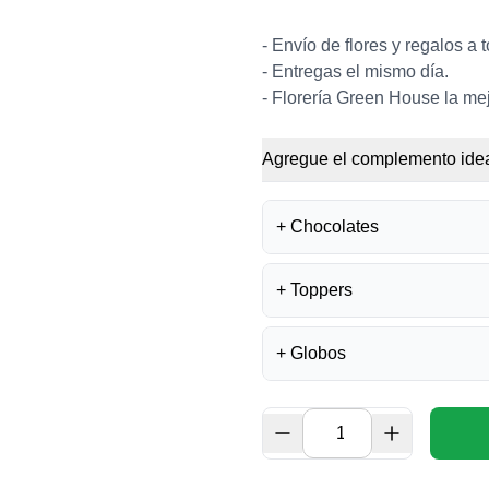
- Envío de flores y regalos a 
- Entregas el mismo día.
-
Florería Green House la mej
Agregue el complemento idea
+
Chocolates
+
Toppers
BOMBONES FE
S/
35.50
+
Globos
TOPPER FELIZ 
S/
15.00
BOMBONES LA I
S/
40.00
GLOBO FELIZ 
S/
14.00
TOPPER ACRÍLIC
S/
15.00
CHOCOLATE LA 