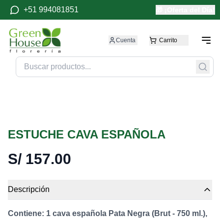
+51 994081851
🎁 ¡Oferta del Día!
Cuenta
Carrito
ESTUCHE CAVA ESPAÑOLA
S/
157.00
Descripción
Contiene: 1 cava española Pata Negra (Brut - 750 ml.),