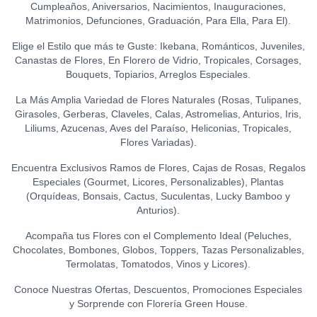
PELUCHE OSITO
Cumpleaños, Aniversarios, Nacimientos, Inauguraciones,
GRADUADO
0
Matrimonios, Defunciones, Graduación, Para Ella, Para El).
S/
45.00
Elige el Estilo que más te Guste: Ikebana, Románticos, Juveniles,
Canastas de Flores, En Florero de Vidrio, Tropicales, Corsages,
Bouquets, Topiarios, Arreglos Especiales.
La Más Amplia Variedad de Flores Naturales (Rosas, Tulipanes,
Girasoles, Gerberas, Claveles, Calas, Astromelias, Anturios, Iris,
Liliums, Azucenas, Aves del Paraíso, Heliconias, Tropicales,
Flores Variadas).
Encuentra Exclusivos Ramos de Flores, Cajas de Rosas, Regalos
Especiales (Gourmet, Licores, Personalizables), Plantas
(Orquídeas, Bonsais, Cactus, Suculentas, Lucky Bamboo y
Anturios).
Acompaña tus Flores con el Complemento Ideal (Peluches,
Chocolates, Bombones, Globos, Toppers, Tazas Personalizables,
Termolatas, Tomatodos, Vinos y Licores).
Conoce Nuestras Ofertas, Descuentos, Promociones Especiales
y Sorprende con Florería Green House.