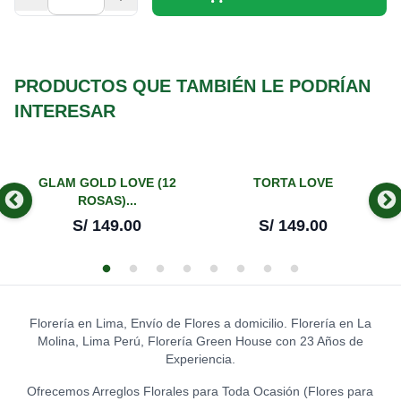
S/
37.00
GATO DE LA ABUNDANCIA
0
S/
39.00
PRODUCTOS QUE TAMBIÉN LE PODRÍAN
INTERESAR
HUSKY DE PELUCHE
0
S/
39.00
GLAM GOLD LOVE (12
TORTA LOVE
LEON DE PELUCHE
ROSAS)...
(GRANDE)
0
S/
149.00
S/
149.00
S/
120.00
OSA TEDDY ROSADA
(EXTRA GRANDE)
0
S/
169.00
Florería en Lima, Envío de Flores a domicilio. Florería en La
Molina, Lima Perú, Florería Green House con 23 Años de
OSITO TEDDY
0
Experiencia.
S/
43.00
Ofrecemos Arreglos Florales para Toda Ocasión (Flores para