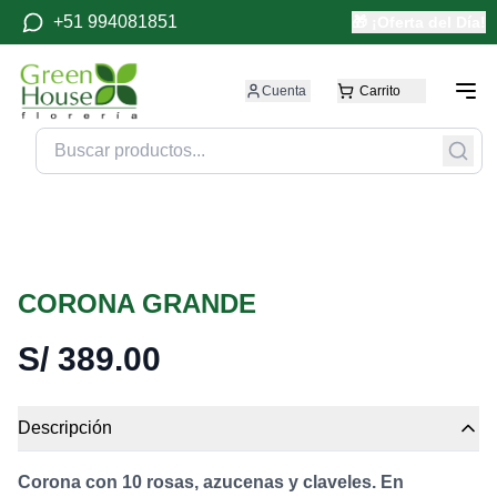
+51 994081851
🎁 ¡Oferta del Día!
Cuenta
Carrito
CORONA GRANDE
S/
389.00
Descripción
Corona con 10 rosas, azucenas y claveles. En