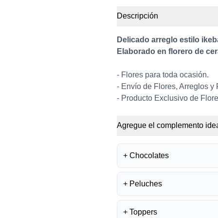
Descripción
Delicado arreglo estilo ike
Elaborado en florero de cer
- Flores para toda ocasión.
- Envío de Flores, Arreglos y
- Producto Exclusivo de Flore
Agregue el complemento idea
+
Chocolates
+
Peluches
BOMBONES FE
S/
35.50
+
Toppers
PELUCHE OSIT