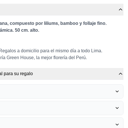
bana, compuesto por liliums, bamboo y follaje fino.
ámica. 50 cm. alto.
 Regalos a domicilio para el mismo día a todo Lima.
ría Green House, la mejor florería del Perú.
l para su regalo
RRERO ROCHER
0
O GRADUADO