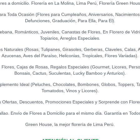
S/
20.00
TOPPER WELC
ores a domicilio. Florería en La Molina, Lima Perú, Florería Green Hou
S/
12.00
LEON DE PELUC
S/
120.00
ara Toda Ocasión (Flores para Cumpleaños, Aniversarios, Nacimientos
LA IBÉRICA PAS
GLOBO HELIO - 
Defunciones, Graduación, Para Ella, Para El).
S/
21.50
S/
20.00
TOPPER HAPPY 
Ikebana, Románticos, Juveniles, Canastas de Flores, En Florero de Vidr
S/
15.00
Topiarios, Arreglos Especiales.
Naturales (Rosas, Tulipanes, Girasoles, Gerberas, Claveles, Calas, Ast
TOPPER FELIZ 
Azucenas, Aves del Paraíso, Heliconias, Tropicales, Flores Variadas).
S/
15.00
Flores, Cajas de Rosas, Regalos Especiales (Gourmet, Licores, Person
Bonsais, Cactus, Suculentas, Lucky Bamboo y Anturios).
TOPPER ACRÍLIC
S/
15.00
lemento Ideal (Peluches, Chocolates, Bombones, Globos, Toppers, Ta
Tomatodos, Vinos y Licores).
TOPPER ACRÍLIC
 Ofertas, Descuentos, Promociones Especiales y Sorprende con Flore
S/
18.00
allao. Envío de Flores a Domicilio para el mismo día. Garantía en Todo
Green House, la mejor florería de Lima Perú.
TOPPER ACRÍLI
S/
15.00