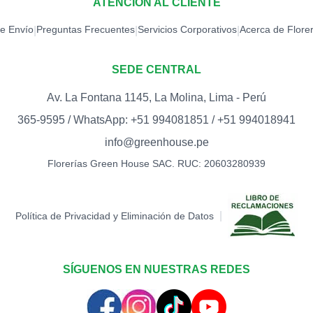
ATENCIÓN AL CLIENTE
TOPPER CONG
de Envío
Preguntas Frecuentes
Servicios Corporativos
Acerca de Flore
|
|
|
S/
12.00
SEDE CENTRAL
TOPPER EXITO
S/
12.00
Av. La Fontana 1145, La Molina, Lima - Perú
365-9595 / WhatsApp: +51 994081851 / +51 994018941
TOPPER FELICI
info@greenhouse.pe
S/
12.00
Florerías Green House SAC. RUC: 20603280939
TOPPER FELIZ 
S/
18.00
|
Política de Privacidad y Eliminación de Datos
TOPPER FELIZ 
S/
15.00
SÍGUENOS EN NUESTRAS REDES
TOPPER FELIZ 