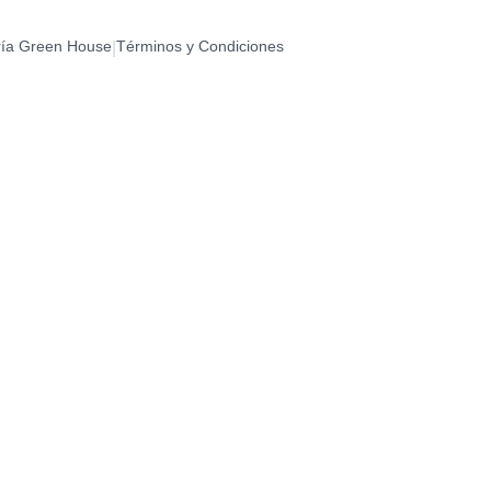
RATS
ría Green House
Términos y Condiciones
|
0
S
0
DADES
0
CUMPLEAÑOS (ESPECIAL)
0
CUMPLEAÑOS (ESTRELLAS)
0
DÍA
0