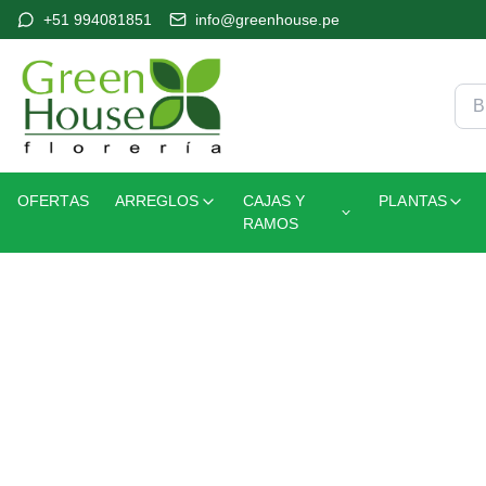
+51 994081851
info@greenhouse.pe
OFERTAS
ARREGLOS
CAJAS Y
PLANTAS
RAMOS