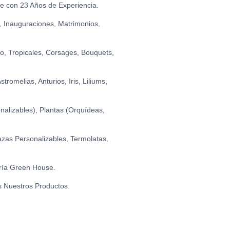
OME
se con 23 Años de Experiencia.
0
HE (GRANDE)
0
, Inauguraciones, Matrimonios,
TILLAS DE CHOCOLATE FONDANT (150 GR.)
0
I LOVE YOU (GRANDE)
0
BIRTHDAY (FLORES)
0
io, Tropicales, Corsages, Bouquets,
romelias, Anturios, Iris, Liliums,
ANIVERSARIO
0
alizables), Plantas (Orquídeas,
O - FELIZ DÍA
0
zas Personalizables, Termolatas,
O - I LOVE YOU
ría Green House.
0
s Nuestros Productos.
CO - TE AMO
0