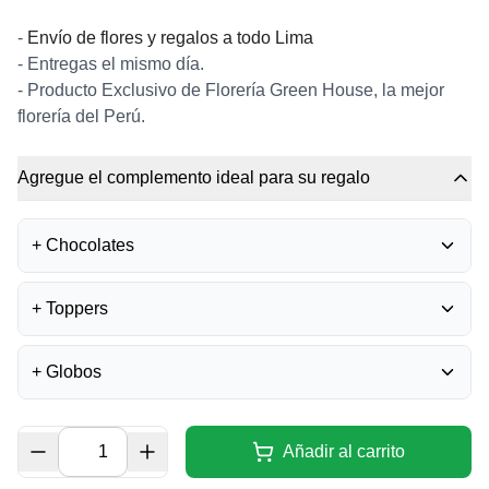
-
Envío de flores y regalos a todo Lima
- Entregas el mismo día.
- Producto Exclusivo de Florería Green House, la mejor
florería del Perú.
Agregue el complemento ideal para su regalo
+
Chocolates
BOMBONES FERRERO
+
Toppers
ROCHER
0
S/
35.50
TOPPER FELIZ
+
Globos
ANIVERSARIO
0
BOMBONES LA IBÉRICA -
S/
15.00
MIXTURA
0
GLOBO FELIZ
S/
40.00
CUMPLEAÑOS - GRANDE
Añadir al carrito
0
TOPPER ACRÍLICO - FELIZ
S/
14.00
DÍA
0
CHOCOLATE LA IBERICA -