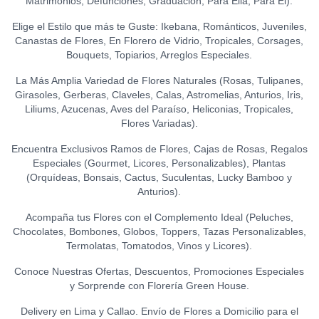
Matrimonios, Defunciones, Graduación, Para Ella, Para El).
0
(150 GR.)
CUMPLEAÑOS (ESPECIAL)
0
S/
21.50
Elige el Estilo que más te Guste: Ikebana, Románticos, Juveniles,
S/
18.00
Canastas de Flores, En Florero de Vidrio, Tropicales, Corsages,
Bouquets, Topiarios, Arreglos Especiales.
TOPPER FELIZ
CUMPLEAÑOS
0
La Más Amplia Variedad de Flores Naturales (Rosas, Tulipanes,
(ESTRELLAS)
Girasoles, Gerberas, Claveles, Calas, Astromelias, Anturios, Iris,
S/
15.00
Liliums, Azucenas, Aves del Paraíso, Heliconias, Tropicales,
Flores Variadas).
TOPPER FELIZ DÍA
0
S/
12.00
Encuentra Exclusivos Ramos de Flores, Cajas de Rosas, Regalos
Especiales (Gourmet, Licores, Personalizables), Plantas
(Orquídeas, Bonsais, Cactus, Suculentas, Lucky Bamboo y
TOPPER HAPPY BIRTHDAY
Anturios).
(BIGOTE)
0
S/
15.00
Acompaña tus Flores con el Complemento Ideal (Peluches,
Chocolates, Bombones, Globos, Toppers, Tazas Personalizables,
TOPPER HAPPY BIRTHDAY
Termolatas, Tomatodos, Vinos y Licores).
(FLORES)
0
S/
15.00
Conoce Nuestras Ofertas, Descuentos, Promociones Especiales
y Sorprende con Florería Green House.
TOPPER LOVE -
CORAZONES (DORADO)
0
Delivery en Lima y Callao. Envío de Flores a Domicilio para el