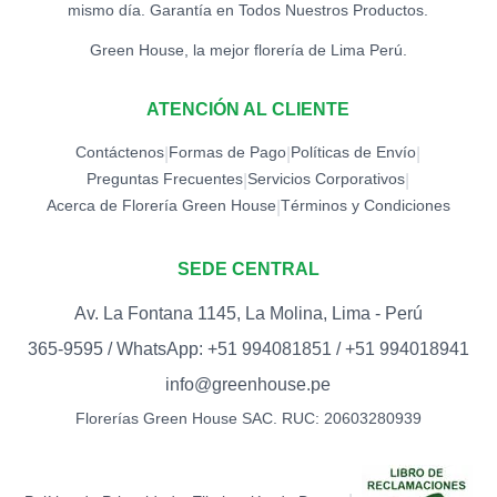
S/
12.00
mismo día. Garantía en Todos Nuestros Productos.
Green House, la mejor florería de Lima Perú.
TOPPER LOVE -
CORAZONES (ROJO)
0
S/
12.00
ATENCIÓN AL CLIENTE
Contáctenos
TOPPER MARIPOSA
Formas de Pago
Políticas de Envío
|
|
|
0
S/
12.00
Preguntas Frecuentes
Servicios Corporativos
|
|
Acerca de Florería Green House
Términos y Condiciones
|
TOPPER MEJÓRATE
PRONTO
0
SEDE CENTRAL
S/
15.00
Av. La Fontana 1145, La Molina, Lima - Perú
TOPPER PALETA I LOVE
YOU (DORADO)
0
365-9595 / WhatsApp: +51 994081851 / +51 994018941
S/
12.00
info@greenhouse.pe
TOPPER PALETA I LOVE
Florerías Green House SAC. RUC: 20603280939
YOU (ROJO)
0
S/
12.00
TOPPER PALETA TE AMO