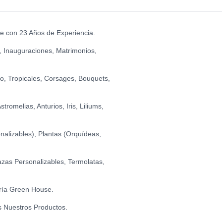
UNDANCIA
0
STILLAS DE CHOCOLATE CON LECHE (150
0
 FELIZ CUMPLEAÑOS (GRANDE)
0
OME
se con 23 Años de Experiencia.
0
HE (GRANDE)
0
, Inauguraciones, Matrimonios,
TILLAS DE CHOCOLATE FONDANT (150 GR.)
0
I LOVE YOU (GRANDE)
0
BIRTHDAY (FLORES)
0
io, Tropicales, Corsages, Bouquets,
romelias, Anturios, Iris, Liliums,
ANIVERSARIO
0
alizables), Plantas (Orquídeas,
O - FELIZ DÍA
0
zas Personalizables, Termolatas,
O - I LOVE YOU
ría Green House.
0
s Nuestros Productos.