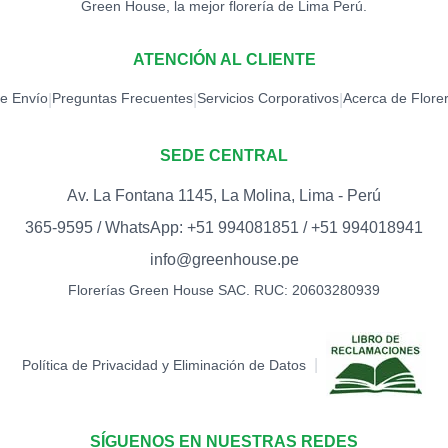
Green House, la mejor florería de Lima Perú.
TOPPER ACRÍLI
S/
15.00
ATENCIÓN AL CLIENTE
TOPPER CONG
de Envío
Preguntas Frecuentes
Servicios Corporativos
Acerca de Flore
|
|
|
S/
12.00
SEDE CENTRAL
TOPPER EXITO
S/
12.00
Av. La Fontana 1145, La Molina, Lima - Perú
365-9595 / WhatsApp: +51 994081851 / +51 994018941
TOPPER FELICI
info@greenhouse.pe
S/
12.00
Florerías Green House SAC. RUC: 20603280939
TOPPER FELIZ 
S/
18.00
|
Política de Privacidad y Eliminación de Datos
TOPPER FELIZ 
S/
15.00
SÍGUENOS EN NUESTRAS REDES