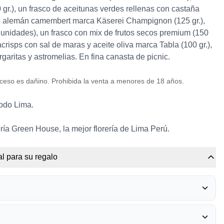
00 gr.), un frasco de aceitunas verdes rellenas con castaña
eso alemán camembert marca Käserei Champignon (125 gr.),
unidades), un frasco con mix de frutos secos premium (150
itacrisps con sal de maras y aceite oliva marca Tabla (100 gr.),
aritas y astromelias. En fina canasta de picnic.
ceso es dañino. Prohibida la venta a menores de 18 años.
todo Lima.
ría Green House, la mejor florería de Lima Perú.
l para su regalo
RRERO ROCHER