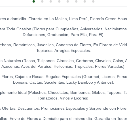
GATO DE LA AB
LA IBÉRICA PA
S/
39.00
GR.)
GLOBO HELIO -
S/
21.50
S/
20.00
TOPPER WELC
ores a domicilio. Florería en La Molina, Lima Perú, Florería Green Hou
S/
12.00
LEON DE PELUC
S/
120.00
ara Toda Ocasión (Flores para Cumpleaños, Aniversarios, Nacimientos
LA IBÉRICA PAS
GLOBO HELIO - 
Defunciones, Graduación, Para Ella, Para El).
S/
21.50
S/
20.00
TOPPER HAPPY 
Ikebana, Románticos, Juveniles, Canastas de Flores, En Florero de Vidr
S/
15.00
Topiarios, Arreglos Especiales.
Naturales (Rosas, Tulipanes, Girasoles, Gerberas, Claveles, Calas, Ast
TOPPER FELIZ 
Azucenas, Aves del Paraíso, Heliconias, Tropicales, Flores Variadas).
S/
15.00
Flores, Cajas de Rosas, Regalos Especiales (Gourmet, Licores, Person
Bonsais, Cactus, Suculentas, Lucky Bamboo y Anturios).
TOPPER ACRÍLIC
S/
15.00
lemento Ideal (Peluches, Chocolates, Bombones, Globos, Toppers, Ta
Tomatodos, Vinos y Licores).
TOPPER ACRÍLIC
 Ofertas, Descuentos, Promociones Especiales y Sorprende con Flore
S/
18.00
allao. Envío de Flores a Domicilio para el mismo día. Garantía en Todo