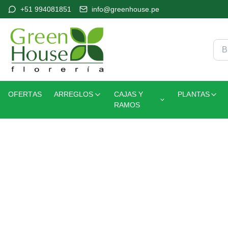
+51 994081851
info@greenhouse.pe
OFERTAS
ARREGLOS
CAJAS Y
PLANTAS
RAMOS