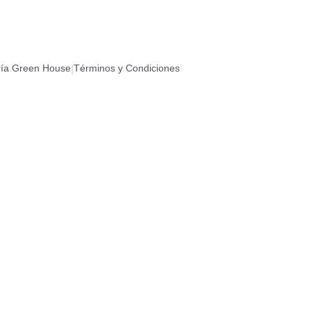
CO - TE AMO
0
RATS
ría Green House
Términos y Condiciones
|
0
S
0
DADES
0
CUMPLEAÑOS (ESPECIAL)
0
CUMPLEAÑOS (ESTRELLAS)
0