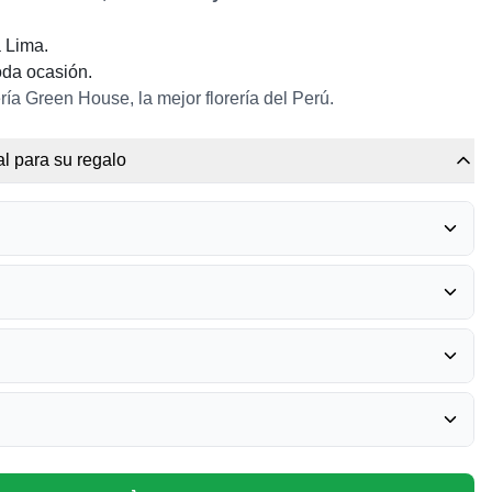
a Lima.
oda ocasión.
ría Green House, la mejor florería del Perú.
l para su regalo
RRERO ROCHER
0
O GRADUADO
0
BÉRICA - MIXTURA
0
ATE PRONTO
0
ADA (EXTRA GRANDE)
0
IBERICA - CORAZÓN
0
CUMPLEAÑOS - GRANDE