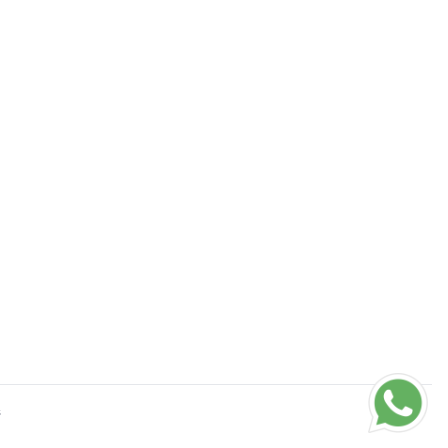
S
0
DADES
0
CUMPLEAÑOS (ESPECIAL)
0
CUMPLEAÑOS (ESTRELLAS)
0
DÍA
0
BIRTHDAY (BIGOTE)
s
0