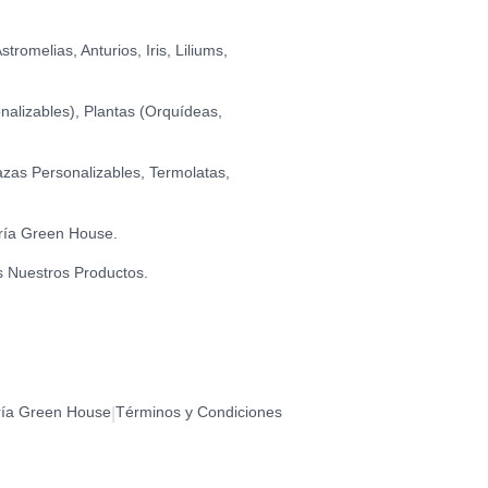
romelias, Anturios, Iris, Liliums,
ANIVERSARIO
0
alizables), Plantas (Orquídeas,
O - FELIZ DÍA
0
zas Personalizables, Termolatas,
O - I LOVE YOU
ría Green House.
0
s Nuestros Productos.
CO - TE AMO
0
RATS
ría Green House
Términos y Condiciones
|
0