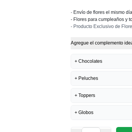
-
Envío de flores el mismo dí
- Flores para cumpleaños y t
- Producto Exclusivo de Flore
Agregue el complemento idea
+
Chocolates
+
Peluches
BOMBONES FE
S/
35.50
+
Toppers
PELUCHE OSIT
S/
45.00
BOMBONES LA I
S/
40.00
+
Globos
TOPPER MEJÓR
S/
15.00
OSA TEDDY ROS
S/
169.00
CHOCOLATE LA 
GLOBO FELIZ 