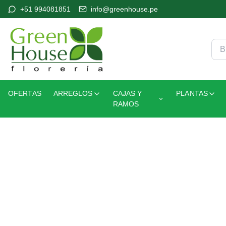
+51 994081851
info@greenhouse.pe
OFERTAS
ARREGLOS
CAJAS Y
PLANTAS
RAMOS