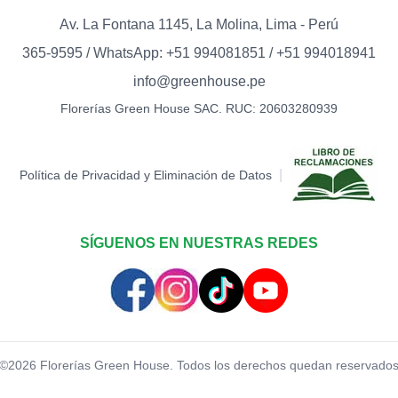
TOPPER EXITO
S/
12.00
Av. La Fontana 1145, La Molina, Lima - Perú
365-9595 / WhatsApp: +51 994081851 / +51 994018941
TOPPER FELICI
info@greenhouse.pe
S/
12.00
Florerías Green House SAC. RUC: 20603280939
TOPPER FELIZ 
S/
18.00
|
Política de Privacidad y Eliminación de Datos
TOPPER FELIZ 
S/
15.00
SÍGUENOS EN NUESTRAS REDES
TOPPER FELIZ 
S/
12.00
TOPPER HAPPY 
©
2026
Florerías Green House. Todos los derechos quedan reservado
S/
15.00