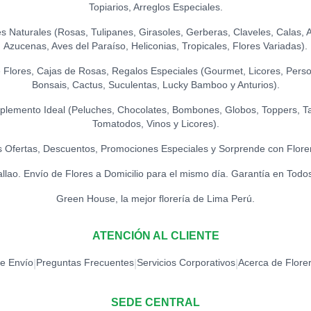
Topiarios, Arreglos Especiales.
Naturales (Rosas, Tulipanes, Girasoles, Gerberas, Claveles, Calas, Ast
TOPPER FELIZ 
Azucenas, Aves del Paraíso, Heliconias, Tropicales, Flores Variadas).
S/
15.00
Flores, Cajas de Rosas, Regalos Especiales (Gourmet, Licores, Person
Bonsais, Cactus, Suculentas, Lucky Bamboo y Anturios).
TOPPER ACRÍLIC
S/
15.00
lemento Ideal (Peluches, Chocolates, Bombones, Globos, Toppers, Ta
Tomatodos, Vinos y Licores).
TOPPER ACRÍLIC
 Ofertas, Descuentos, Promociones Especiales y Sorprende con Flore
S/
18.00
allao. Envío de Flores a Domicilio para el mismo día. Garantía en Todo
Green House, la mejor florería de Lima Perú.
TOPPER ACRÍLI
S/
15.00
ATENCIÓN AL CLIENTE
TOPPER CONG
de Envío
Preguntas Frecuentes
Servicios Corporativos
Acerca de Flore
|
|
|
S/
12.00
SEDE CENTRAL