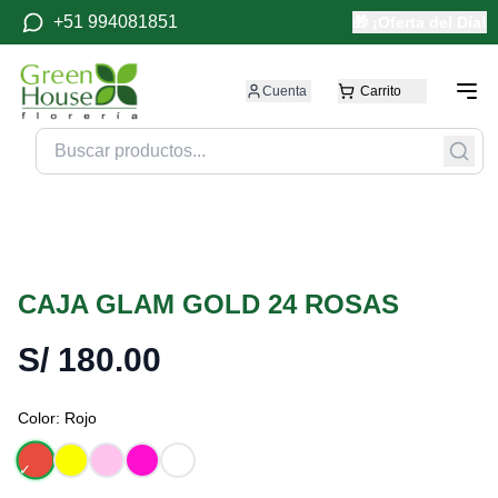
+51 994081851
🎁 ¡Oferta del Día!
Cuenta
Carrito
CAJA GLAM GOLD 24 ROSAS
S/
180.00
Color:
Rojo
✓