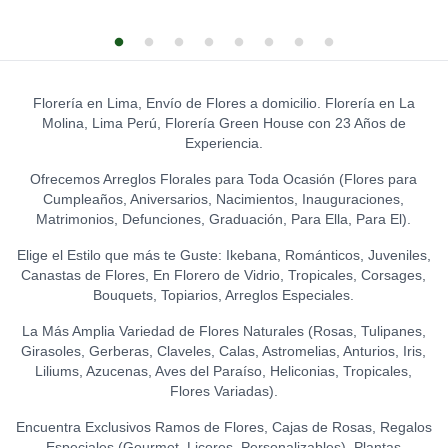
S/
12.00
GATO DE LA ABUNDANCIA
0
S/
39.00
LA IBÉRICA PASTILLAS DE
GLOBO HELIO - FELIZ
CHOCOLATE CON LECHE
CUMPLEAÑOS (GRANDE)
0
0
TOPPER WELCOME
(150 GR.)
S/
20.00
0
LEON DE PELUCHE
S/
12.00
S/
21.50
(GRANDE)
0
Florería en Lima, Envío de Flores a domicilio. Florería en La
GLOBO HELIO - I LOVE YOU
S/
120.00
Molina, Lima Perú, Florería Green House con 23 Años de
LA IBÉRICA PASTILLAS DE
(GRANDE)
0
TOPPER HAPPY BIRTHDAY
Experiencia.
CHOCOLATE FONDANT
S/
20.00
(FLORES)
0
0
(150 GR.)
S/
15.00
Ofrecemos Arreglos Florales para Toda Ocasión (Flores para
S/
21.50
Cumpleaños, Aniversarios, Nacimientos, Inauguraciones,
TOPPER FELIZ
Matrimonios, Defunciones, Graduación, Para Ella, Para El).
ANIVERSARIO
0
Elige el Estilo que más te Guste: Ikebana, Románticos, Juveniles,
S/
15.00
Canastas de Flores, En Florero de Vidrio, Tropicales, Corsages,
Bouquets, Topiarios, Arreglos Especiales.
TOPPER ACRÍLICO - FELIZ
DÍA
0
La Más Amplia Variedad de Flores Naturales (Rosas, Tulipanes,
S/
15.00
Girasoles, Gerberas, Claveles, Calas, Astromelias, Anturios, Iris,
Liliums, Azucenas, Aves del Paraíso, Heliconias, Tropicales,
TOPPER ACRÍLICO - I LOVE
Flores Variadas).
YOU
0
S/
18.00
Encuentra Exclusivos Ramos de Flores, Cajas de Rosas, Regalos
Especiales (Gourmet, Licores, Personalizables), Plantas