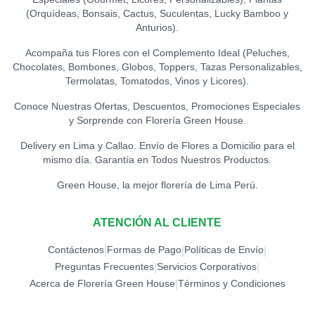
TOPPER ACRÍLICO - TE
(Orquídeas, Bonsais, Cactus, Suculentas, Lucky Bamboo y
AMO
0
Anturios).
S/
15.00
Acompaña tus Flores con el Complemento Ideal (Peluches,
Chocolates, Bombones, Globos, Toppers, Tazas Personalizables,
TOPPER CONGRATS
0
Termolatas, Tomatodos, Vinos y Licores).
S/
12.00
Conoce Nuestras Ofertas, Descuentos, Promociones Especiales
y Sorprende con Florería Green House.
TOPPER EXITOS
0
S/
12.00
Delivery en Lima y Callao. Envío de Flores a Domicilio para el
mismo día. Garantía en Todos Nuestros Productos.
TOPPER FELICIDADES
Green House, la mejor florería de Lima Perú.
0
S/
12.00
ATENCIÓN AL CLIENTE
TOPPER FELIZ
CUMPLEAÑOS (ESPECIAL)
0
Contáctenos
Formas de Pago
Políticas de Envío
|
|
|
S/
18.00
Preguntas Frecuentes
Servicios Corporativos
|
|
Acerca de Florería Green House
Términos y Condiciones
|
TOPPER FELIZ
CUMPLEAÑOS
0
(ESTRELLAS)