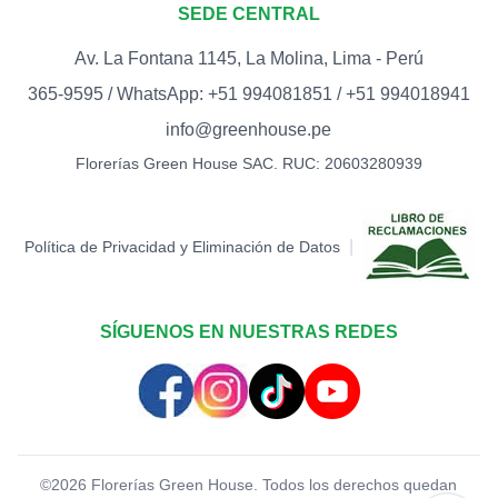
SEDE CENTRAL
S/
15.00
Av. La Fontana 1145, La Molina, Lima - Perú
TOPPER FELIZ DÍA
0
365-9595 / WhatsApp: +51 994081851 / +51 994018941
S/
12.00
info@greenhouse.pe
TOPPER HAPPY BIRTHDAY
Florerías Green House SAC. RUC: 20603280939
(BIGOTE)
0
S/
15.00
TOPPER LOVE -
|
Política de Privacidad y Eliminación de Datos
CORAZONES (DORADO)
0
S/
12.00
TOPPER LOVE -
SÍGUENOS EN NUESTRAS REDES
CORAZONES (ROJO)
0
S/
12.00
TOPPER MARIPOSA
0
S/
12.00
©
2026
Florerías Green House. Todos los derechos quedan