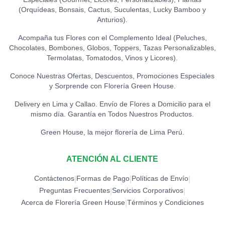
TOPPER ACRÍLICO - TE
(Orquídeas, Bonsais, Cactus, Suculentas, Lucky Bamboo y
AMO
0
Anturios).
S/
15.00
Acompaña tus Flores con el Complemento Ideal (Peluches,
Chocolates, Bombones, Globos, Toppers, Tazas Personalizables,
TOPPER CONGRATS
0
Termolatas, Tomatodos, Vinos y Licores).
S/
12.00
Conoce Nuestras Ofertas, Descuentos, Promociones Especiales
y Sorprende con Florería Green House.
TOPPER EXITOS
0
S/
12.00
Delivery en Lima y Callao. Envío de Flores a Domicilio para el
mismo día. Garantía en Todos Nuestros Productos.
TOPPER FELICIDADES
Green House, la mejor florería de Lima Perú.
0
S/
12.00
ATENCIÓN AL CLIENTE
TOPPER FELIZ
CUMPLEAÑOS (ESPECIAL)
0
Contáctenos
Formas de Pago
Políticas de Envío
|
|
|
S/
18.00
Preguntas Frecuentes
Servicios Corporativos
|
|
Acerca de Florería Green House
Términos y Condiciones
|
TOPPER FELIZ
CUMPLEAÑOS
0
(ESTRELLAS)