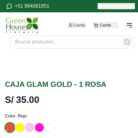
+51 994081851
🎁 ¡Oferta del Día!
Cuenta
Carrito
CAJA GLAM GOLD - 1 ROSA
S/
35.00
Color:
Rojo
✓