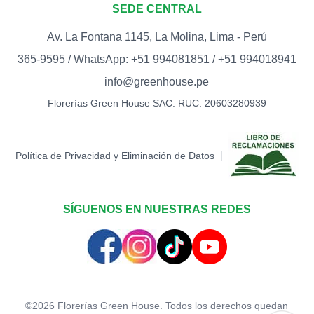
SEDE CENTRAL
S/
15.00
Av. La Fontana 1145, La Molina, Lima - Perú
TOPPER FELIZ DÍA
0
365-9595 / WhatsApp: +51 994081851 / +51 994018941
S/
12.00
info@greenhouse.pe
TOPPER HAPPY BIRTHDAY
Florerías Green House SAC. RUC: 20603280939
(BIGOTE)
0
S/
15.00
TOPPER LOVE -
|
Política de Privacidad y Eliminación de Datos
CORAZONES (DORADO)
0
S/
12.00
TOPPER LOVE -
SÍGUENOS EN NUESTRAS REDES
CORAZONES (ROJO)
0
S/
12.00
TOPPER MARIPOSA
0
S/
12.00
©
2026
Florerías Green House. Todos los derechos quedan