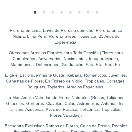
S/
12.00
GATO DE LA ABUNDANCIA
0
S/
39.00
LA IBÉRICA PASTILLAS DE
GLOBO HELIO - FELIZ
CHOCOLATE CON LECHE
CUMPLEAÑOS (GRANDE)
0
0
TOPPER WELCOME
(150 GR.)
S/
20.00
0
LEON DE PELUCHE
S/
12.00
S/
21.50
(GRANDE)
0
Florería en Lima, Envío de Flores a domicilio. Florería en La
GLOBO HELIO - I LOVE YOU
S/
120.00
Molina, Lima Perú, Florería Green House con 23 Años de
LA IBÉRICA PASTILLAS DE
(GRANDE)
0
TOPPER HAPPY BIRTHDAY
Experiencia.
CHOCOLATE FONDANT
S/
20.00
(FLORES)
0
0
(150 GR.)
S/
15.00
Ofrecemos Arreglos Florales para Toda Ocasión (Flores para
S/
21.50
Cumpleaños, Aniversarios, Nacimientos, Inauguraciones,
TOPPER FELIZ
Matrimonios, Defunciones, Graduación, Para Ella, Para El).
ANIVERSARIO
0
Elige el Estilo que más te Guste: Ikebana, Románticos, Juveniles,
S/
15.00
Canastas de Flores, En Florero de Vidrio, Tropicales, Corsages,
Bouquets, Topiarios, Arreglos Especiales.
TOPPER ACRÍLICO - FELIZ
DÍA
0
La Más Amplia Variedad de Flores Naturales (Rosas, Tulipanes,
S/
15.00
Girasoles, Gerberas, Claveles, Calas, Astromelias, Anturios, Iris,
Liliums, Azucenas, Aves del Paraíso, Heliconias, Tropicales,
TOPPER ACRÍLICO - I LOVE
Flores Variadas).
YOU
0
S/
18.00
Encuentra Exclusivos Ramos de Flores, Cajas de Rosas, Regalos
Especiales (Gourmet, Licores, Personalizables), Plantas