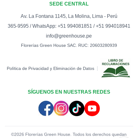
SEDE CENTRAL
S/
15.00
Av. La Fontana 1145, La Molina, Lima - Perú
TOPPER FELIZ DÍA
0
365-9595 / WhatsApp: +51 994081851 / +51 994018941
S/
12.00
info@greenhouse.pe
TOPPER HAPPY BIRTHDAY
Florerías Green House SAC. RUC: 20603280939
(BIGOTE)
0
S/
15.00
TOPPER LOVE -
|
Política de Privacidad y Eliminación de Datos
CORAZONES (DORADO)
0
S/
12.00
TOPPER LOVE -
SÍGUENOS EN NUESTRAS REDES
CORAZONES (ROJO)
0
S/
12.00
TOPPER MARIPOSA
0
S/
12.00
©
2026
Florerías Green House. Todos los derechos quedan