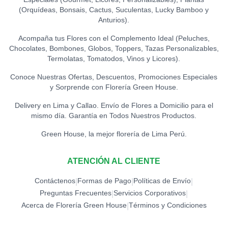
TOPPER ACRÍLICO - TE
(Orquídeas, Bonsais, Cactus, Suculentas, Lucky Bamboo y
AMO
0
Anturios).
S/
15.00
Acompaña tus Flores con el Complemento Ideal (Peluches,
Chocolates, Bombones, Globos, Toppers, Tazas Personalizables,
TOPPER CONGRATS
0
Termolatas, Tomatodos, Vinos y Licores).
S/
12.00
Conoce Nuestras Ofertas, Descuentos, Promociones Especiales
y Sorprende con Florería Green House.
TOPPER EXITOS
0
S/
12.00
Delivery en Lima y Callao. Envío de Flores a Domicilio para el
mismo día. Garantía en Todos Nuestros Productos.
TOPPER FELICIDADES
Green House, la mejor florería de Lima Perú.
0
S/
12.00
ATENCIÓN AL CLIENTE
TOPPER FELIZ
CUMPLEAÑOS (ESPECIAL)
0
Contáctenos
Formas de Pago
Políticas de Envío
|
|
|
S/
18.00
Preguntas Frecuentes
Servicios Corporativos
|
|
Acerca de Florería Green House
Términos y Condiciones
|
TOPPER FELIZ
CUMPLEAÑOS
0
(ESTRELLAS)