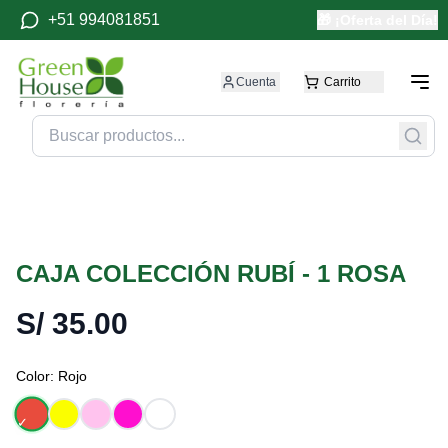
+51 994081851
🎁 ¡Oferta del Día!
Cuenta
Carrito
CAJA COLECCIÓN RUBÍ - 1 ROSA
S/
35.00
Color:
Rojo
✓