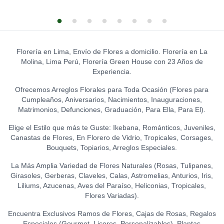
S/
12.00
GATO DE LA ABUNDANCIA
0
S/
39.00
LA IBÉRICA PASTILLAS DE
GLOBO HELIO - FELIZ
CHOCOLATE CON LECHE
CUMPLEAÑOS (GRANDE)
0
0
TOPPER WELCOME
(150 GR.)
S/
20.00
0
LEON DE PELUCHE
S/
12.00
S/
21.50
(GRANDE)
0
Florería en Lima, Envío de Flores a domicilio. Florería en La
GLOBO HELIO - I LOVE YOU
S/
120.00
Molina, Lima Perú, Florería Green House con 23 Años de
LA IBÉRICA PASTILLAS DE
(GRANDE)
0
TOPPER HAPPY BIRTHDAY
Experiencia.
CHOCOLATE FONDANT
S/
20.00
(FLORES)
0
0
(150 GR.)
S/
15.00
Ofrecemos Arreglos Florales para Toda Ocasión (Flores para
S/
21.50
Cumpleaños, Aniversarios, Nacimientos, Inauguraciones,
TOPPER FELIZ
Matrimonios, Defunciones, Graduación, Para Ella, Para El).
ANIVERSARIO
0
Elige el Estilo que más te Guste: Ikebana, Románticos, Juveniles,
S/
15.00
Canastas de Flores, En Florero de Vidrio, Tropicales, Corsages,
Bouquets, Topiarios, Arreglos Especiales.
TOPPER ACRÍLICO - FELIZ
DÍA
0
La Más Amplia Variedad de Flores Naturales (Rosas, Tulipanes,
S/
15.00
Girasoles, Gerberas, Claveles, Calas, Astromelias, Anturios, Iris,
Liliums, Azucenas, Aves del Paraíso, Heliconias, Tropicales,
TOPPER ACRÍLICO - I LOVE
Flores Variadas).
YOU
0
S/
18.00
Encuentra Exclusivos Ramos de Flores, Cajas de Rosas, Regalos
Especiales (Gourmet, Licores, Personalizables), Plantas